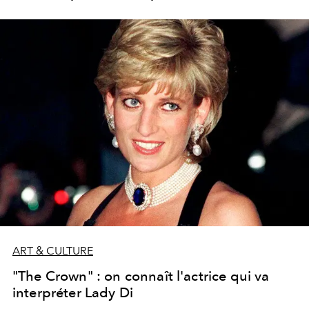
Wicked, Shockingly Evil and Vile", le film consacré à au
serial killer Ted Bundy campé par Zac Efron, jusqu’au
multi-récompensé "La La Land." Voici les 12 nouveautés
à binge-watcher dès le 1er mai sur la plateforme.
ART & CULTURE
"The Crown" : on connaît l'actrice qui va
interpréter Lady Di