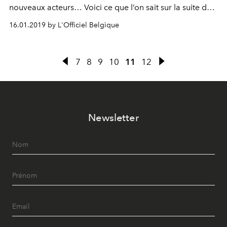
nouveaux acteurs… Voici ce que l’on sait sur la suite des
aventures des élèves de Las Encinas.
16.01.2019 by L'Officiel Belgique
7
8
9
10
11
12
Newsletter