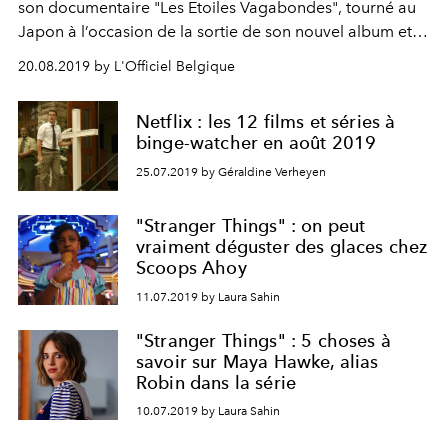
son documentaire "Les Etoiles Vagabondes", tourné au
Japon à l’occasion de la sortie de son nouvel album et
diffusé dans les cinémas français lors d’une seule et
20.08.2019 by L'Officiel Belgique
unique date, est disponible sur Netflix. On vous révèle
comment y avoir accès.
Netflix : les 12 films et séries à
binge-watcher en août 2019
25.07.2019 by Géraldine Verheyen
"Stranger Things" : on peut
vraiment déguster des glaces chez
Scoops Ahoy
11.07.2019 by Laura Sahin
"Stranger Things" : 5 choses à
savoir sur Maya Hawke, alias
Robin dans la série
10.07.2019 by Laura Sahin