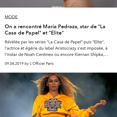
MODE
On a rencontré María Pedraza, star de "La
Casa de Papel" et "Elite"
Révélée par les séries "La Casa de Papel" puis "Elite",
l'actrice et égérie du label Aristocrazy s'est imposée, à
l'instar de Noah Centineo ou encore Kiernan Shipka,
comme l'une des étoiles les plus éblouissantes de la
09.04.2019 by L'Officiel Paris
galaxie Netflix. Elle signe son retour avec la comédie
dramatique "Tu emmènerais qui sur une île déserte ?", à
voir dès le 12 avril prochain. Rencontre.