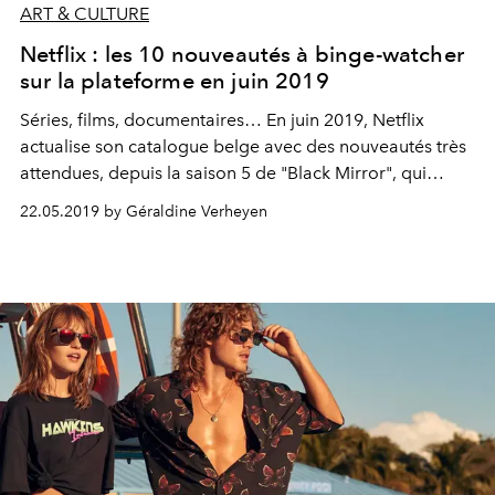
ART & CULTURE
Netflix : les 10 nouveautés à binge-watcher
sur la plateforme en juin 2019
Séries, films, documentaires… En juin 2019, Netflix
actualise son catalogue belge avec des nouveautés très
attendues, depuis la saison 5 de "Black Mirror", qui
s’offre Miley Cyrus en guest star, en passant par "The
22.05.2019 by Géraldine Verheyen
Assassination of Gianni Versace", la série centrée sur la
mort du couturier italien sacrée Meilleure mini-série aux
Golden Globes, jusqu’au multi-récompensé "Dunkerque"
de Christopher Nolan. Voici les 10 nouveautés à binge-
watcher dès le 1er juin sur la plateforme.