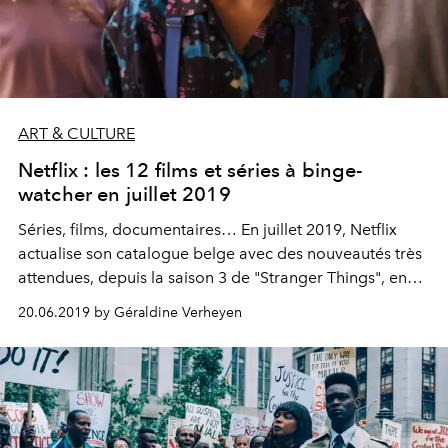
ART & CULTURE
Netflix : les 12 films et séries à binge-
watcher en juillet 2019
Séries, films, documentaires… En juillet 2019, Netflix
actualise son catalogue belge avec des nouveautés très
attendues, depuis la saison 3 de "Stranger Things", en
passant par la nouvelle saison de "La Casa de Papel",
20.06.2019 by Géraldine Verheyen
jusqu’à l’ultime saison de "Orange Is the New Black."
Voici les 12 nouveautés à binge-watcher dès le 1er juillet
sur la plateforme.