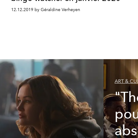
12.12.2019 by Géraldine Verheyen
ART & CU
"Th
pou
abs