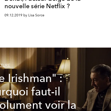
nouvelle série Netflix ?
09.12.2019 by Lisa Sorce
LTURE
e Irishman" :
rquoi faut-il
olument voir la