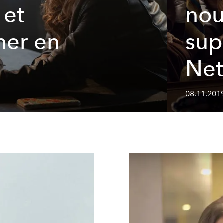
 et
nou
her en
sup
Net
08.11.2019