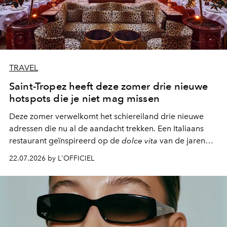
TRAVEL
Saint-Tropez heeft deze zomer drie nieuwe
hotspots die je niet mag missen
Deze zomer verwelkomt het schiereiland drie nieuwe
adressen die nu al de aandacht trekken. Een Italiaans
restaurant geïnspireerd op de
dolce vita
van de jaren
zestig, een Japanse hotspot die na zonsondergang
22.07.2026 by L'OFFICIEL
verandert in een bruisende ontmoetingsplek en de
legendarische Parijse club Raspoutine die eindelijk
neerstrijkt in Saint-Tropez. Dit zijn de nieuwe adressen
die deze zomer de toon zetten, van lange lunches tot
zwoele nachten.