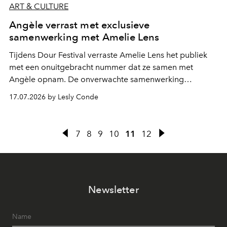
ART & CULTURE
Angèle verrast met exclusieve
samenwerking met Amelie Lens
Tijdens Dour Festival verraste Amelie Lens het publiek
met een onuitgebracht nummer dat ze samen met
Angèle opnam. De onverwachte samenwerking
bevestigt de elektronische koers die de Belgische
17.07.2026 by Lesly Conde
zangeres de voorbije maanden steeds nadrukkelijker
inslaat.
7
8
9
10
11
12
Newsletter