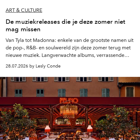
ART & CULTURE
De muziekreleases die je deze zomer niet
mag missen
Van Tyla tot Madonna: enkele van de grootste namen uit
de pop-, R&B- en soulwereld zijn deze zomer terug met
nieuwe muziek. Langverwachte albums, verrassende
comebacks en veelbelovende nieuwe projecten: dit zijn
28.07.2026 by Lesly Conde
de releases die je niet mag missen.