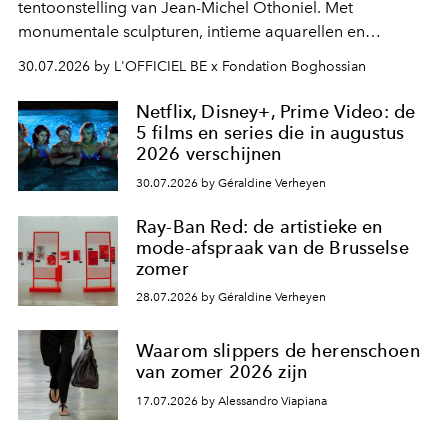
tentoonstelling van Jean-Michel Othoniel. Met
monumentale sculpturen, intieme aquarellen en
fonkelend Murano-glas creëert de Franse kunstenaar
30.07.2026 by L'OFFICIEL BE x Fondation Boghossian
een emotionele reis waarin elk werk de herinnering
oproept aan een ontmoeting, een bestemming of een
Netflix, Disney+, Prime Video: de
moment van verwondering.
5 films en series die in augustus
2026 verschijnen
30.07.2026 by Géraldine Verheyen
Ray-Ban Red: de artistieke en
mode-afspraak van de Brusselse
zomer
28.07.2026 by Géraldine Verheyen
Waarom slippers de herenschoen
van zomer 2026 zijn
17.07.2026 by Alessandro Viapiana