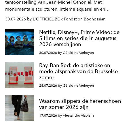
tentoonstelling van Jean-Michel Othoniel. Met
monumentale sculpturen, intieme aquarellen en
fonkelend Murano-glas creëert de Franse kunstenaar
30.07.2026 by L'OFFICIEL BE x Fondation Boghossian
een emotionele reis waarin elk werk de herinnering
oproept aan een ontmoeting, een bestemming of een
Netflix, Disney+, Prime Video: de
moment van verwondering.
5 films en series die in augustus
2026 verschijnen
30.07.2026 by Géraldine Verheyen
Ray-Ban Red: de artistieke en
mode-afspraak van de Brusselse
zomer
28.07.2026 by Géraldine Verheyen
Waarom slippers de herenschoen
van zomer 2026 zijn
17.07.2026 by Alessandro Viapiana