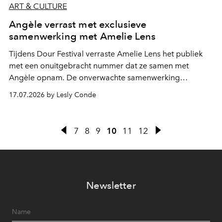
ART & CULTURE
Angèle verrast met exclusieve
samenwerking met Amelie Lens
Tijdens Dour Festival verraste Amelie Lens het publiek
met een onuitgebracht nummer dat ze samen met
Angèle opnam. De onverwachte samenwerking
bevestigt de elektronische koers die de Belgische
17.07.2026 by Lesly Conde
zangeres de voorbije maanden steeds nadrukkelijker
inslaat.
7
8
9
10
11
12
Newsletter