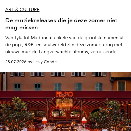
ART & CULTURE
De muziekreleases die je deze zomer niet
mag missen
Van Tyla tot Madonna: enkele van de grootste namen uit
de pop-, R&B- en soulwereld zijn deze zomer terug met
nieuwe muziek. Langverwachte albums, verrassende
comebacks en veelbelovende nieuwe projecten: dit zijn
28.07.2026 by Lesly Conde
de releases die je niet mag missen.