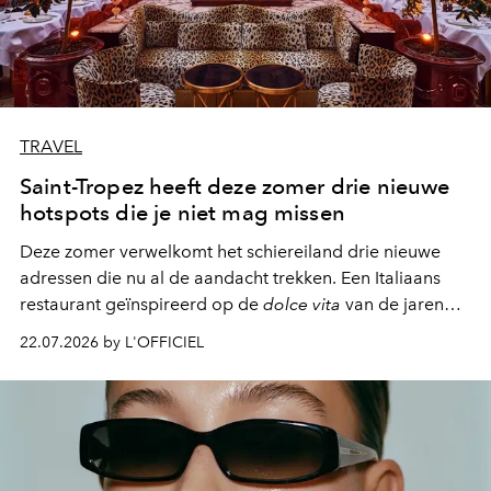
TRAVEL
Saint-Tropez heeft deze zomer drie nieuwe
hotspots die je niet mag missen
Deze zomer verwelkomt het schiereiland drie nieuwe
adressen die nu al de aandacht trekken. Een Italiaans
restaurant geïnspireerd op de
dolce vita
van de jaren
zestig, een Japanse hotspot die na zonsondergang
22.07.2026 by L'OFFICIEL
verandert in een bruisende ontmoetingsplek en de
legendarische Parijse club Raspoutine die eindelijk
neerstrijkt in Saint-Tropez. Dit zijn de nieuwe adressen
die deze zomer de toon zetten, van lange lunches tot
zwoele nachten.