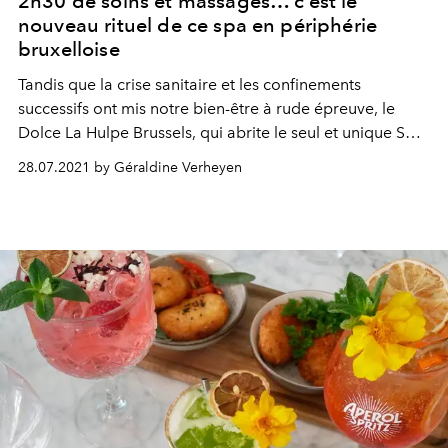
2h30 de soins et massages… c’est le
nouveau rituel de ce spa en périphérie
bruxelloise
Tandis que la crise sanitaire et les confinements
successifs ont mis notre bien-être à rude épreuve, le
Dolce La Hulpe Brussels, qui abrite le seul et unique Spa
Cinq Mondes de Belgique, dévoile son Tour du Monde
28.07.2021 by Géraldine Verheyen
sensoriel, un rituel de soins de 2h30 directement inspiré
des 5 continents.