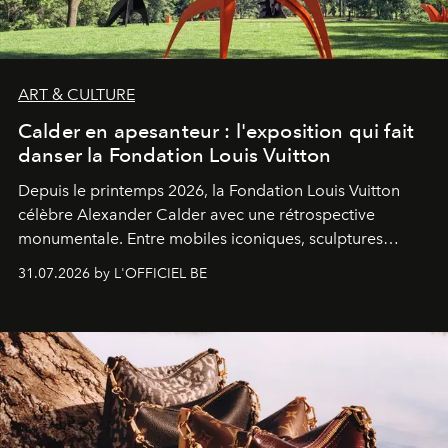
ART & CULTURE
Calder en apesanteur : l'exposition qui fait
danser la Fondation Louis Vuitton
Depuis le printemps 2026, la Fondation Louis Vuitton
célèbre Alexander Calder avec une rétrospective
monumentale. Entre mobiles iconiques, sculptures
monumentales et poésie du mouvement, l'artiste
31.07.2026 by L'OFFICIEL BE
américain investit les espaces imaginés par Frank Gehry
dans une exposition qui redonne toute sa légèreté à la
sculpture.