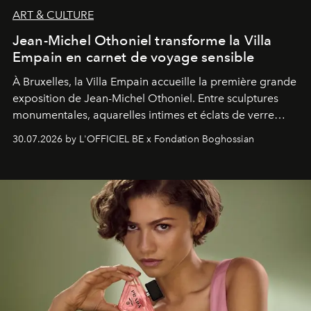
ART & CULTURE
Jean-Michel Othoniel transforme la Villa
Empain en carnet de voyage sensible
À Bruxelles, la Villa Empain accueille la première grande
exposition de Jean-Michel Othoniel. Entre sculptures
monumentales, aquarelles intimes et éclats de verre
soufflé, l’artiste français compose un itinéraire
30.07.2026 by L'OFFICIEL BE x Fondation Boghossian
émotionnel où chaque œuvre devient le souvenir
lumineux d’un voyage, d’une rencontre ou d’un
émerveillement.