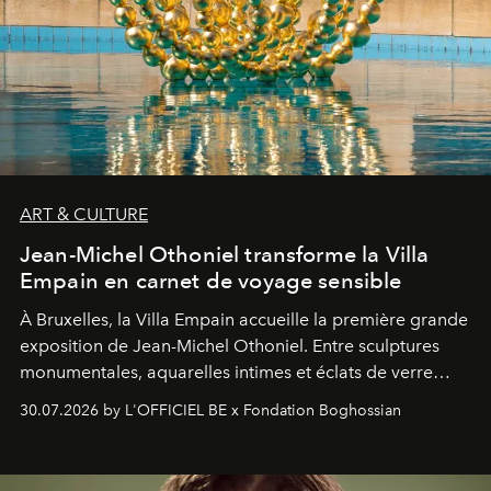
ART & CULTURE
Jean-Michel Othoniel transforme la Villa
Empain en carnet de voyage sensible
À Bruxelles, la Villa Empain accueille la première grande
exposition de Jean-Michel Othoniel. Entre sculptures
monumentales, aquarelles intimes et éclats de verre
soufflé, l’artiste français compose un itinéraire
30.07.2026 by L'OFFICIEL BE x Fondation Boghossian
émotionnel où chaque œuvre devient le souvenir
lumineux d’un voyage, d’une rencontre ou d’un
émerveillement.