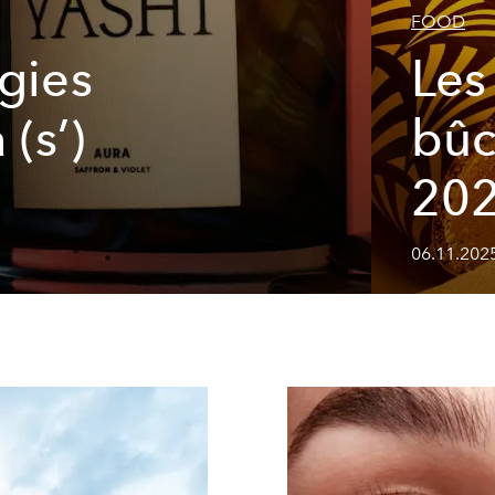
FOOD
gies
Les
 (s’)
bûc
20
06.11.202