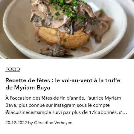
FOOD
Recette de fêtes : le vol-au-vent à la truffe
de Myriam Baya
À l’occasion des fêtes de fin d’année, l’autrice Myriam
Baya, plus connue sur Instagram sous le compte
@lacuisinecestsimple suivi par plus de 17k abonnés, s’est
associée à Coca-Cola pour imaginer une recette aussi
20.12.2022 by Géraldine Verheyen
facile que festive : un vol-au-vent végétarien à la truffe,
dont on vous dévoile tous les secrets.