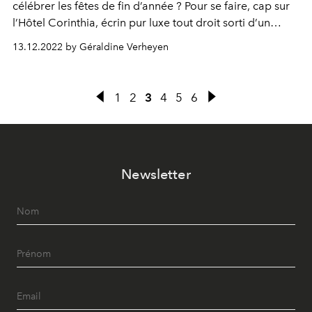
célébrer les fêtes de fin d’année ? Pour se faire, cap sur
l’Hôtel Corinthia, écrin pur luxe tout droit sorti d’un
conte de Noël.
13.12.2022 by Géraldine Verheyen
1
2
3
4
5
6
Newsletter