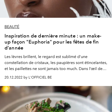
BEAUTÉ
Inspiration de dernière minute : un make-
up façon "Euphoria" pour les fêtes de fin
d’année
Les lèvres brillent, le regard est sublimé d’une
constellation de cristaux, les paupières sont étincelantes,
et les paillettes ne sont jamais too much. Dans l’œil de
Monika Lis, le top Tsheca White incarne la muse des
20.12.2022 by L'OFFICIEL BE
fêtes de fin d’année, à la beauté magnifiée par Sandy
Nicha, inspirée par les looks shiny de la série à succès
"Euphoria".