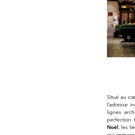
Situé au cœ
l’adresse 
lignes arch
perfection 
Noël
, les l
qui immerge