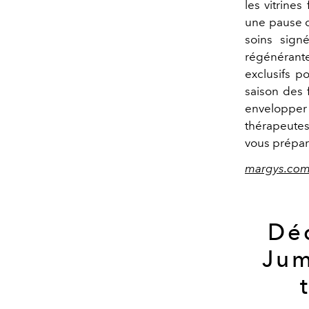
les vitrines
une pause c
soins sig
régénérante
exclusifs p
saison des 
envelopper
thérapeutes 
vous prépare
margys.co
Déc
Jum