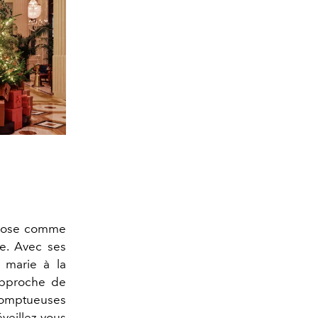
pose comme
e. Avec ses
l marie à la
’approche de
 somptueuses
veillez-vous