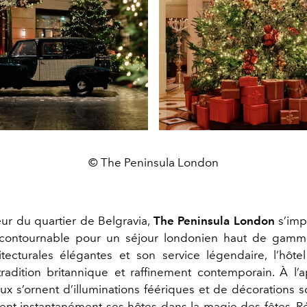
© The Peninsula London
ur du quartier de Belgravia,
The Peninsula London
s’im
incontournable pour un séjour londonien haut de gamm
itecturales élégantes et son service légendaire, l’hôte
tradition britannique et raffinement contemporain. À l
ieux s’ornent d’illuminations féériques et de décorations
nt instantanément ses hôtes dans la magie des fêtes. Ré