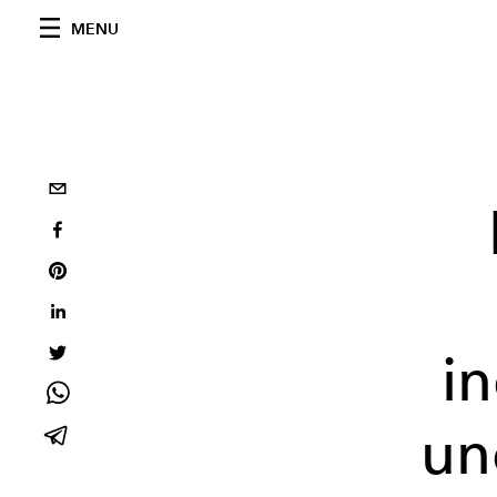
MENU
i
un