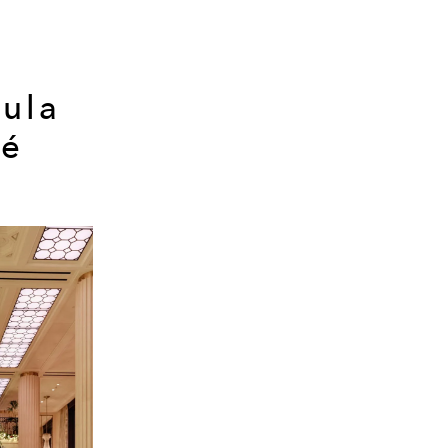
sula
té