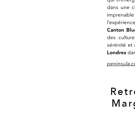
dans une ch
imprenable 
l’expérienc
Canton Blu
des culture
sérénité et 
Londres
dan
peninsula.
Retr
Marg