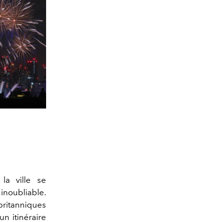
la ville se
inoubliable.
britanniques
un itinéraire