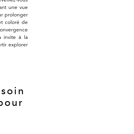
rant une vue
ur prolonger
et coloré de
 convergence
n
invite à la
rtir explorer
 soin
 pour