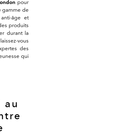
London
pour
une gamme de
anti-âge et
des produits
er durant la
laissez-vous
xpertes des
 jeunesse qui
f au
ntre
e