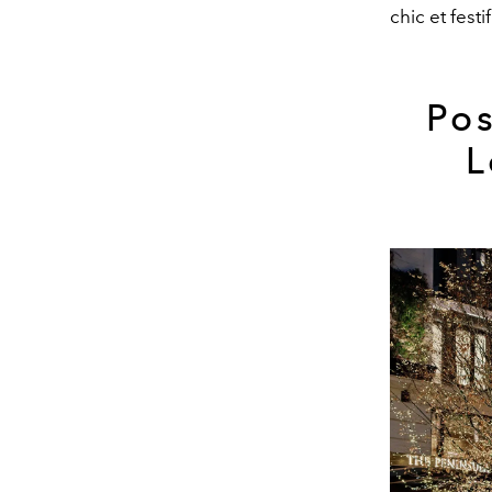
chic et fest
Pos
L