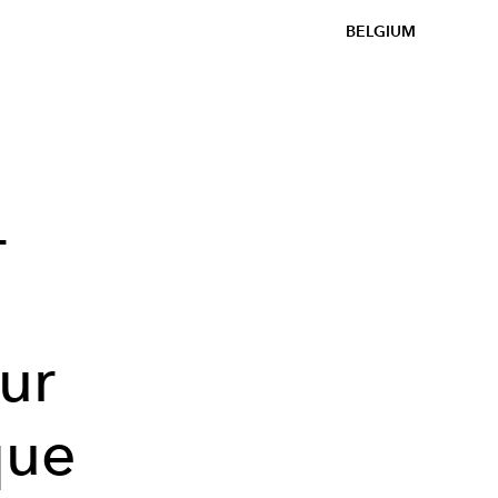
BELGIUM
4
ur
que