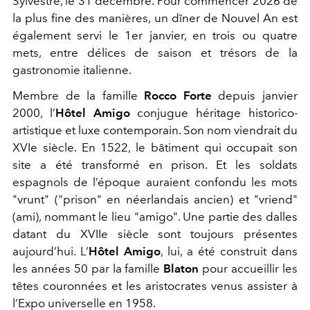
Sylvestre, le 31 décembre. Pour commencer 2026 de
la plus fine des manières, un dîner de Nouvel An est
également servi le 1
er
janvier, en trois ou quatre
mets, entre délices de saison et trésors de la
gastronomie italienne.
Membre de la famille
Rocco Forte
depuis janvier
2000, l’
Hôtel Amigo
conjugue héritage historico-
artistique et luxe contemporain. Son nom viendrait du
XVI
e
siècle. En 1522, le bâtiment qui occupait son
site a été transformé en prison. Et les soldats
espagnols de l’époque auraient confondu les mots
"vrunt" ("prison" en néerlandais ancien) et "vriend"
(ami), nommant le lieu "amigo". Une partie des dalles
datant du XVII
e
siècle sont toujours présentes
aujourd’hui. L’
Hôtel Amigo
, lui, a été construit dans
les années 50 par la famille
Blaton
pour accueillir les
têtes couronnées et les aristocrates venus assister à
l’Expo universelle en 1958.