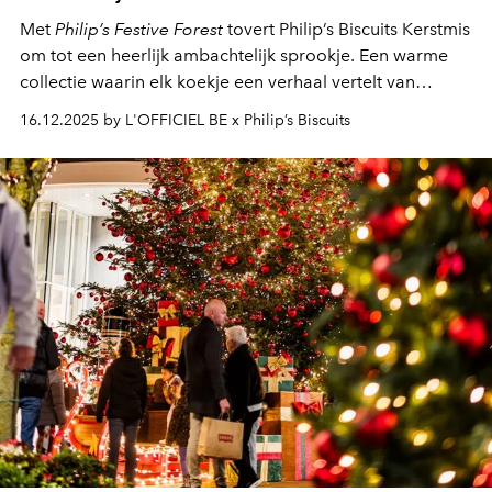
Met
Philip’s Festive Forest
tovert Philip’s Biscuits Kerstmis
om tot een heerlijk ambachtelijk sprookje. Een warme
collectie waarin elk koekje een verhaal vertelt van
traditie, elegantie en samenzijn.
16.12.2025 by L'OFFICIEL BE x Philip’s Biscuits