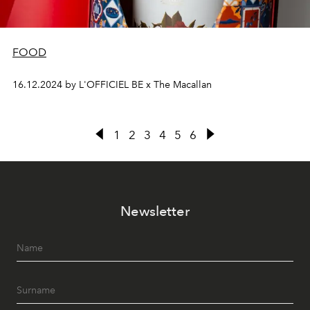
FOOD
16.12.2024 by L'OFFICIEL BE x The Macallan
1
2
3
4
5
6
Newsletter