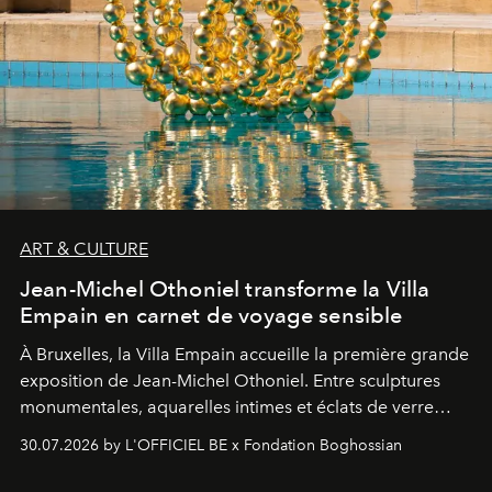
ART & CULTURE
Jean-Michel Othoniel transforme la Villa
Empain en carnet de voyage sensible
À Bruxelles, la Villa Empain accueille la première grande
exposition de Jean-Michel Othoniel. Entre sculptures
monumentales, aquarelles intimes et éclats de verre
soufflé, l’artiste français compose un itinéraire
30.07.2026 by L'OFFICIEL BE x Fondation Boghossian
émotionnel où chaque œuvre devient le souvenir
lumineux d’un voyage, d’une rencontre ou d’un