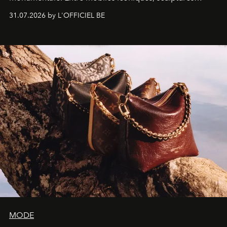
monumentales et poésie du mouvement, l'artiste
31.07.2026 by L'OFFICIEL BE
américain investit les espaces imaginés par Frank Gehry
dans une exposition qui redonne toute sa légèreté à la
sculpture.
MODE