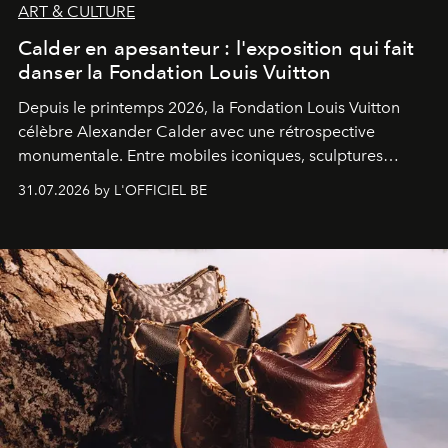
ART & CULTURE
Calder en apesanteur : l'exposition qui fait
danser la Fondation Louis Vuitton
Depuis le printemps 2026, la Fondation Louis Vuitton
célèbre Alexander Calder avec une rétrospective
monumentale. Entre mobiles iconiques, sculptures
monumentales et poésie du mouvement, l'artiste
31.07.2026 by L'OFFICIEL BE
américain investit les espaces imaginés par Frank Gehry
dans une exposition qui redonne toute sa légèreté à la
sculpture.