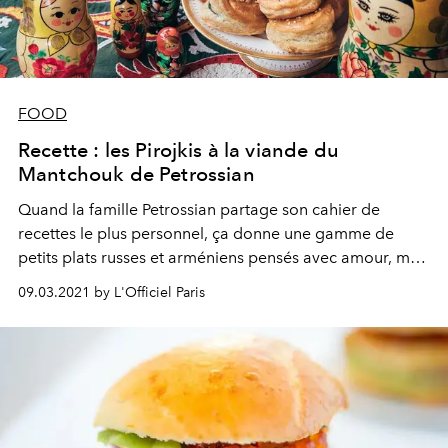
FOOD
Recette : les Pirojkis à la viande du
Mantchouk de Petrossian
Quand la famille Petrossian partage son cahier de
recettes le plus personnel, ça donne une gamme de
petits plats russes et arméniens pensés avec amour, mais
surtout tous plus savoureux les uns que les autres. Pour
09.03.2021 by L'Officiel Paris
L'Officiel, Petrossian livre les secrets de ses Pirojkis à la
viande.