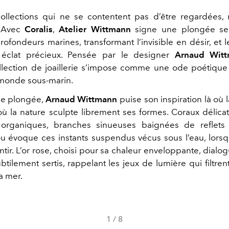
collections qui ne se contentent pas d’être regardées,
. Avec
Coralis
,
Atelier Wittmann
signe une plongée sen
ofondeurs marines, transformant l’invisible en désir, et l
 éclat précieux. Pensée par le designer
Arnaud Wit
llection de joaillerie s’impose comme une ode poétique
monde sous-marin.
de plongée,
Arnaud Wittmann
puise son inspiration là où 
t où la nature sculpte librement ses formes. Coraux délica
 organiques, branches sinueuses baignées de reflets
u évoque ces instants suspendus vécus sous l’eau, lors
tir. L’or rose, choisi pour sa chaleur enveloppante, dial
tilement sertis, rappelant les jeux de lumière qui filtrent
a mer.
1
/
8