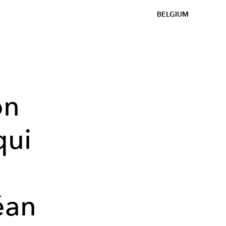
BELGIUM
on
qui
éan