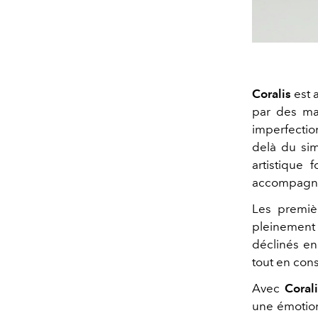
Coralis
est 
par des maî
imperfection
delà du simp
artistique 
accompagne l
Les premièr
pleinement
déclinés e
tout en cons
Avec
Coral
une émotion