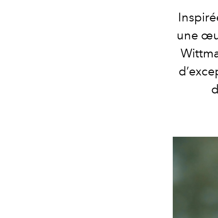
Inspir
une œuv
Wittma
d’excep
d