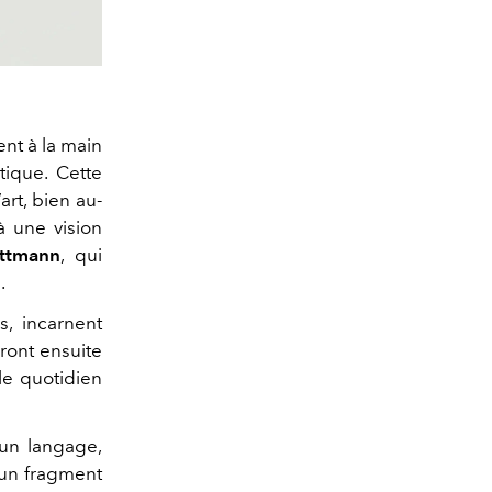
ent à la main
tique. Cette
art, bien au-
 à une vision
ttmann
, qui
.
s, incarnent
eront ensuite
e quotidien
 un langage,
 un fragment