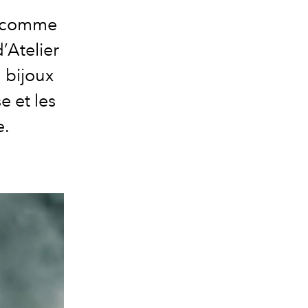
e comme
’Atelier
 bijoux
e et les
e.