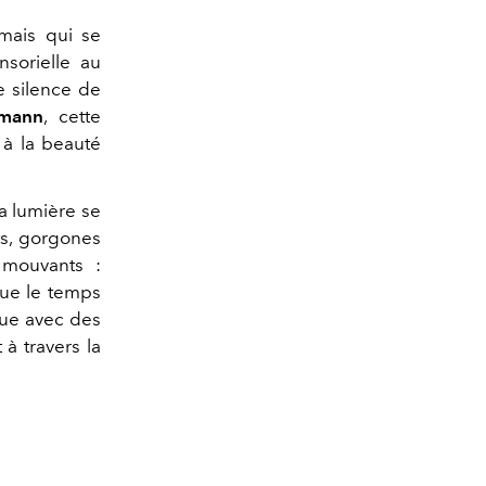
 mais qui se
sorielle au
e silence de
tmann
, cette
 à la beauté
la lumière se
ts, gorgones
 mouvants :
que le temps
ogue avec des
 à travers la