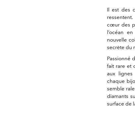
Il est des 
ressentent
cœur des pr
l’océan en
nouvelle co
secrète du 
Passionné 
fait rare e
aux lignes
chaque bijo
semble ralen
diamants sub
surface de l