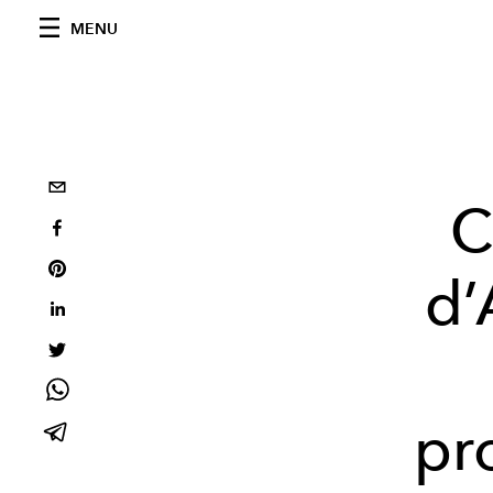
MENU
C
d’
pr