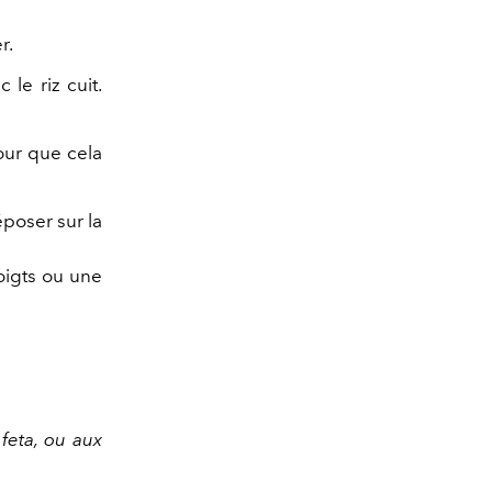
r.
 le riz cuit.
our que cela
́poser sur la
doigts ou une
feta, ou aux