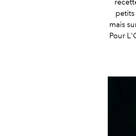
recet
petit
mais su
Pour L'O