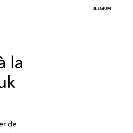
BELGIUM
à la
uk
er de