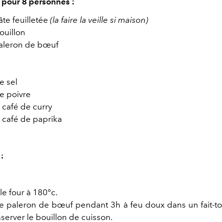
s pour 8 personnes
:
̂te feuilletée
(la faire la veille si maison)
bouillon
aleron de bœuf
e sel
de poivre
à café de curry
à café de paprika
:
le four à 180°c.
le paleron de bœuf pendant 3h à feu doux dans un fait-tou
server le bouillon de cuisson.