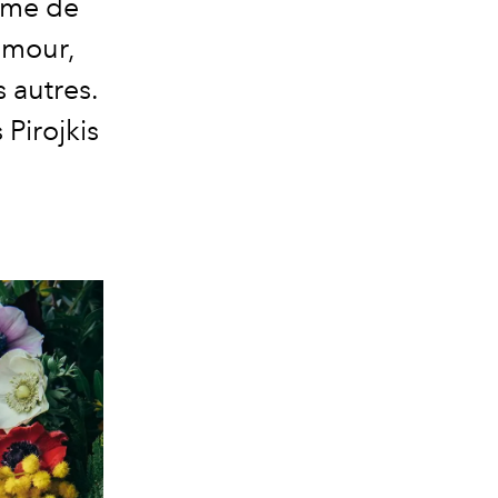
mme de
amour,
 autres.
 Pirojkis