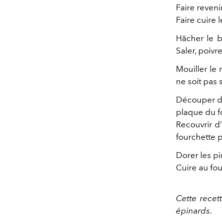
Faire revenir
Faire cuire l
Hâcher le b
Saler, poivre
Mouiller le
ne soit pas 
Découper de
plaque du fo
Recouvrir d’
fourchette 
Dorer les pi
Cuire au fo
Cette recet
épinards.