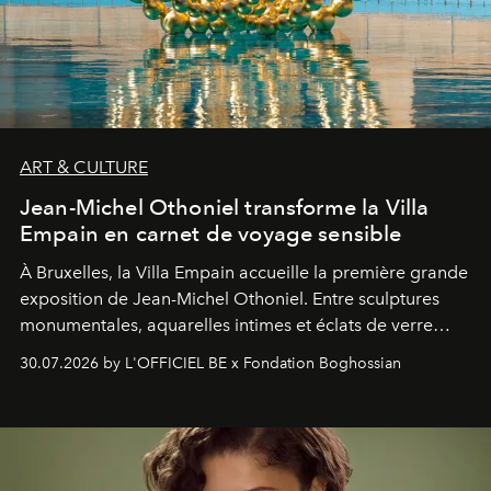
ART & CULTURE
Jean-Michel Othoniel transforme la Villa
Empain en carnet de voyage sensible
À Bruxelles, la Villa Empain accueille la première grande
exposition de Jean-Michel Othoniel. Entre sculptures
monumentales, aquarelles intimes et éclats de verre
soufflé, l’artiste français compose un itinéraire
30.07.2026 by L'OFFICIEL BE x Fondation Boghossian
émotionnel où chaque œuvre devient le souvenir
lumineux d’un voyage, d’une rencontre ou d’un
émerveillement.