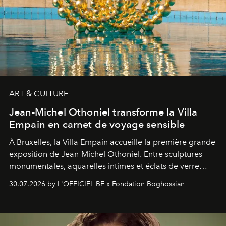
ART & CULTURE
Jean-Michel Othoniel transforme la Villa
Empain en carnet de voyage sensible
À Bruxelles, la Villa Empain accueille la première grande
exposition de Jean-Michel Othoniel. Entre sculptures
monumentales, aquarelles intimes et éclats de verre
soufflé, l’artiste français compose un itinéraire
30.07.2026 by L'OFFICIEL BE x Fondation Boghossian
émotionnel où chaque œuvre devient le souvenir
lumineux d’un voyage, d’une rencontre ou d’un
émerveillement.