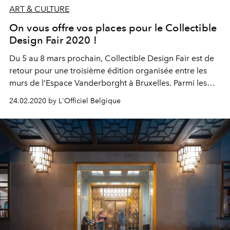
ART & CULTURE
On vous offre vos places pour le Collectible
Design Fair 2020 !
Du 5 au 8 mars prochain, Collectible Design Fair est de
retour pour une troisième édition organisée entre les
murs de l’Espace Vanderborght à Bruxelles. Parmi les
exposants, Campari, historiquement allié de l’univers
24.02.2020 by L'Officiel Belgique
artistique, disposera de son espace, pour soutenir trois
artistes belges montants. La bonne nouvelle ? La
marque s’est associée à L’Officiel Belgique pour vous
offrir vos places pour l’événement.