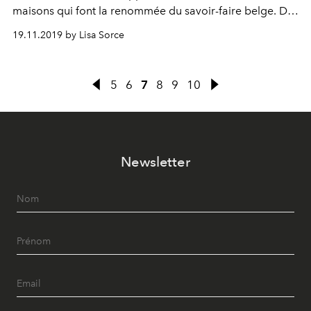
maisons qui font la renommée du savoir-faire belge. De
Delvaux à Diane Von Furstenberg en passant
19.11.2019 by Lisa Sorce
notamment par Dandoy, pas moins de 33 maisons
belges feront découvrir au public leur passion et travail
minutieux qui ont fait leur réputation.
5
6
7
8
9
10
Newsletter