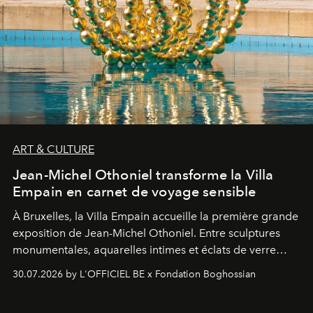
ART & CULTURE
Jean-Michel Othoniel transforme la Villa
Empain en carnet de voyage sensible
À Bruxelles, la Villa Empain accueille la première grande
exposition de Jean-Michel Othoniel. Entre sculptures
monumentales, aquarelles intimes et éclats de verre
soufflé, l’artiste français compose un itinéraire
30.07.2026 by L'OFFICIEL BE x Fondation Boghossian
émotionnel où chaque œuvre devient le souvenir
lumineux d’un voyage, d’une rencontre ou d’un