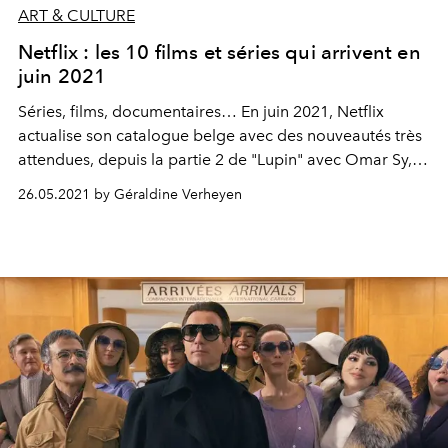
ART & CULTURE
Netflix : les 10 films et séries qui arrivent en
juin 2021
Séries, films, documentaires… En juin 2021, Netflix
actualise son catalogue belge avec des nouveautés très
attendues, depuis la partie 2 de "Lupin" avec Omar Sy,
jusqu’à la saison 4 du show espagnol "Elite", en passant
26.05.2021 by Géraldine Verheyen
par le film oscarisé "Joker" avec Joaquin Phoenix. Voici
les 10 nouveautés à binge-watcher dès le 1er juin sur la
plateforme.