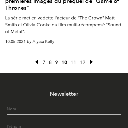
premières images du prequel de "Game of
Thrones"
La série met en vedette l'acteur de "The Crown" Matt
Smith et Olivia Cooke du film multi-récompensé "Sound
of Metal".
10.05.2021 by Alyssa Kelly
7
8
9
10
11
12
Newsletter