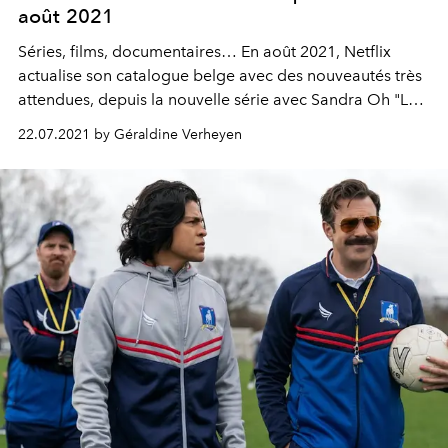
août 2021
Séries, films, documentaires… En août 2021, Netflix
actualise son catalogue belge avec des nouveautés très
attendues, depuis la nouvelle série avec Sandra Oh "La
Directrice", jusqu’au thriller féminin "Ocean’s 8", en
22.07.2021 by Géraldine Verheyen
passant par le troisième et dernier volet de la saga teen
"The Kissing Booth". Voici les 10 nouveautés à binge-
watcher dès le 1er août sur la plateforme.