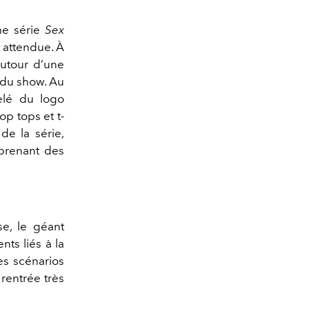
me série
Sex
t attendue. À
autour d’une
s du show. Au
elé du logo
op tops et t-
de la série,
eprenant des
se, le géant
ts liés à la
es scénarios
rentrée très