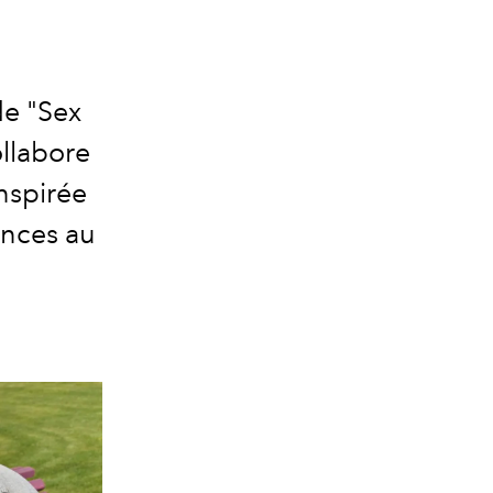
de "Sex
ollabore
nspirée
ences au