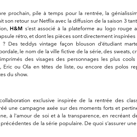
e prochain, pile à temps pour la rentrée, la génialissi
it son retour sur Netflix avec la diffusion de la saison 3 tan
ion,
H&M
s’est associé à la plateforme au logo rouge 
apsule rétro, et dont les pièces sont directement inspirée
? Des teddys vintage façon blouson d’étudiant mart
rdale, le nom de la ville fictive de la série, des sweats, cr
o imprimés des visages des personnages les plus cools 
s, Eric ou Ola en têtes de liste, ou encore des polos r
tes du show.
collaboration exclusive inspirée de la rentrée des clas
réé une campagne axée sur des moments forts et pertinen
ine, à l'amour de soi et à la transparence, en recréant d
 précédentes de la série populaire. De quoi s’assurer une 