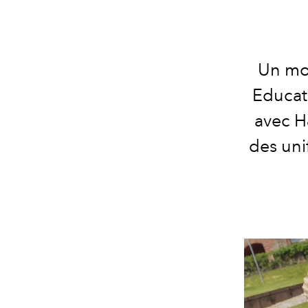
Un moi
Educati
avec H
des uni