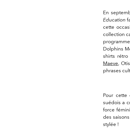
En septembr
Education
fa
cette occas
collection c
programme 
Dolphins Moo
shirts rétr
Maeve
, Oti
phrases cul
Pour cette 
suédois a c
force fémin
des saisons
stylée !