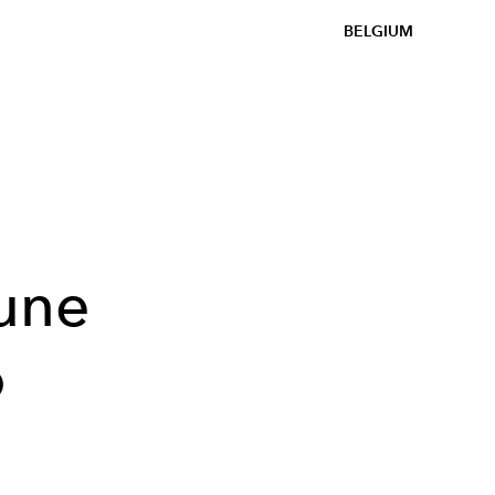
BELGIUM
’une
o