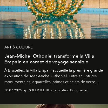
ART & CULTURE
Jean-Michel Othoniel transforme la Villa
Empain en carnet de voyage sensible
À Bruxelles, la Villa Empain accueille la première grande
exposition de Jean-Michel Othoniel. Entre sculptures
monumentales, aquarelles intimes et éclats de verre
soufflé, l’artiste français compose un itinéraire
30.07.2026 by L'OFFICIEL BE x Fondation Boghossian
émotionnel où chaque œuvre devient le souvenir
lumineux d’un voyage, d’une rencontre ou d’un
émerveillement.