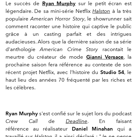
Le succès de
Ryan Murphy
sur le petit écran est
légendaire. De sa mini-série Netflix
Halston
à la très
populaire
American Horror Story
, le showrunner sait
comment raconter une histoire qui captive le public
grâce à un casting parfait et des intrigues
audacieuses. Alors que la dernière saison de sa série
d'anthologie
American Crime Story
racontait le
meurtre du créateur de mode
Gianni Versace
, la
prochaine saison fera référence au contexte de son
récent projet Netflix, avec l'histoire du
Studio 54
, le
haut lieu des années 70 fréquenté par les riches et
les célèbres.
Ryan Murphy
s'est confié sur le sujet lors du podcast
Crew Call
de
Deadline
. En faisant
référence au réalisateur
Daniel Minahan
qui a
travaillé sur
Halston
, il a ainsi déclaré : "
Je ne pense