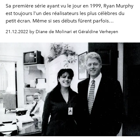
Sa première série ayant vu le jour en 1999, Ryan Murphy
est toujours l’un des réalisateurs les plus célèbres du
petit écran. Même si ses débuts fûrent parfois
controversés, on peut constater aujourd’hui une réelle
21.12.2022 by Diane de Molinari et Géraldine Verheyen
volonté de Murphy de refléter la situation évolutive de la
société au travers de ses nombreux shows. L'occasion
de dresser le classement de ses créations, de la pire à la
meilleure.