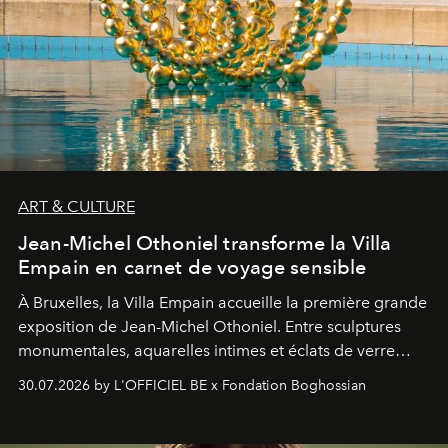
ART & CULTURE
Jean-Michel Othoniel transforme la Villa
Empain en carnet de voyage sensible
À Bruxelles, la Villa Empain accueille la première grande
exposition de Jean-Michel Othoniel. Entre sculptures
monumentales, aquarelles intimes et éclats de verre
soufflé, l’artiste français compose un itinéraire
30.07.2026 by L'OFFICIEL BE x Fondation Boghossian
émotionnel où chaque œuvre devient le souvenir
lumineux d’un voyage, d’une rencontre ou d’un
émerveillement.