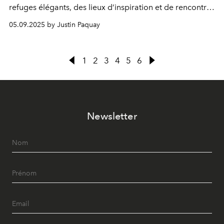
refuges élégants, des lieux d’inspiration et de rencontre.
Voici notre sélection d’adresses où mode, design et art
05.09.2025 by Justin Paquay
de vivre se rejoignent.
1
2
3
4
5
6
Newsletter