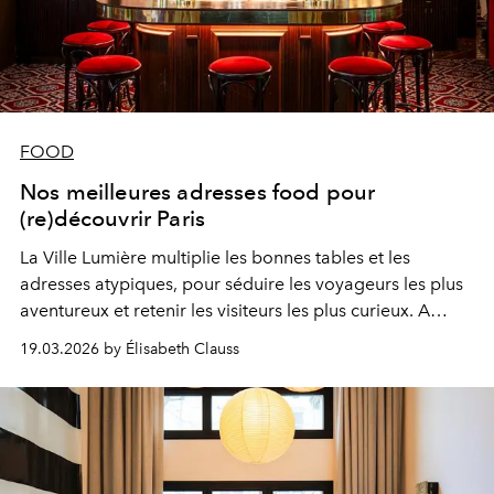
FOOD
Nos meilleures adresses food pour
(re)découvrir Paris
La Ville Lumière multiplie les bonnes tables et les
adresses atypiques, pour séduire les voyageurs les plus
aventureux et retenir les visiteurs les plus curieux. A
l’occasion de la dernière fashion week – en termes de
19.03.2026 by Élisabeth Clauss
tourisme, un baptême du feu – nous avons testé, aimé et
partagé 5 joyaux pour vos futures échappées belles
parisiennes.