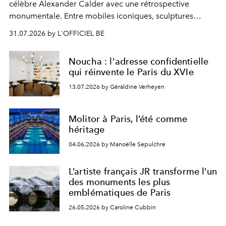
célèbre Alexander Calder avec une rétrospective
monumentale. Entre mobiles iconiques, sculptures
monumentales et poésie du mouvement, l'artiste
31.07.2026 by L'OFFICIEL BE
américain investit les espaces imaginés par Frank Gehry
dans une exposition qui redonne toute sa légèreté à la
Noucha : l'adresse confidentielle
sculpture.
qui réinvente le Paris du XVIe
13.07.2026 by Géraldine Verheyen
Molitor à Paris, l’été comme
héritage
04.06.2026 by Manoëlle Sepulchre
L’artiste français JR transforme l’un
des monuments les plus
emblématiques de Paris
26.05.2026 by Caroline Cubbin