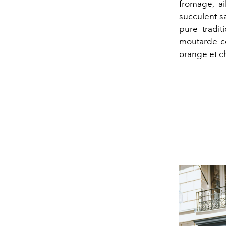
fromage, a
succulent sa
pure tradi
moutarde co
orange et ch