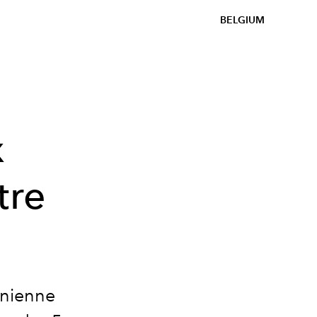
BELGIUM
x
tre
rnienne