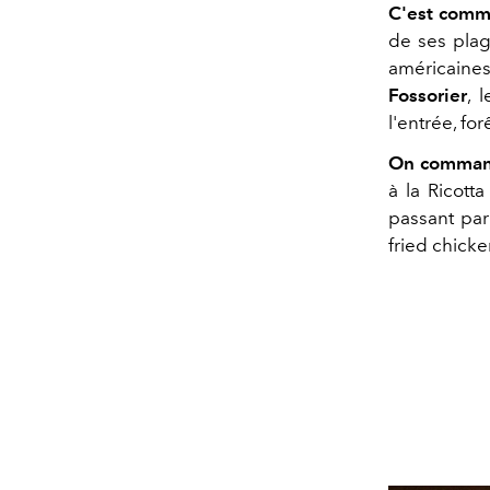
C'est comm
de ses plag
américaine
Fossorier
, 
l'entrée, fo
On comman
à la Ricot
passant pa
fried chicke