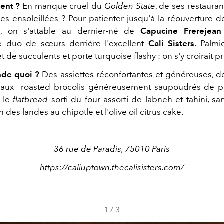
ent ?
En manque cruel du
Golden State
, de ses restauran
es ensoleillées ? Pour patienter jusqu'à la réouverture de
s, on s'attable au dernier-né de
Capucine Frerejean
le duo de sœurs derrière l'excellent
Cali Sisters
. Palmi
rêt de succulents et porte turquoise flashy : on s'y croirait 
de quoi ?
Des assiettes réconfortantes et généreuses, d
ta aux roasted brocolis généreusement saupoudrés de 
r le
flatbread
sorti du four assorti de labneh et tahini, sa
n des landes au chipotle et l'olive oil citrus cake.
36 rue de Paradis, 75010 Paris
https://caliuptown.thecalisisters.com/
1
/
3