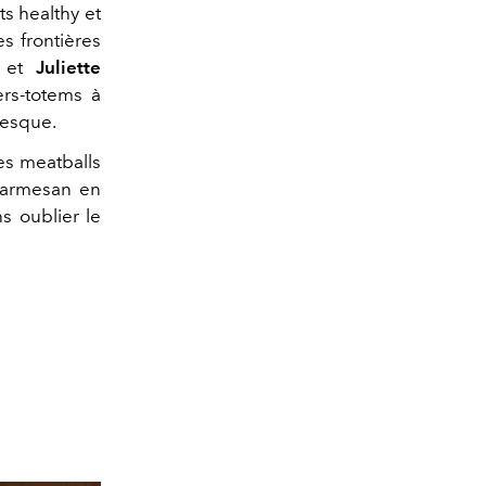
ts healthy et
s frontières
et
Juliette
ers-totems à
presque.
es meatballs
parmesan en
ns oublier le
© Joann Pa