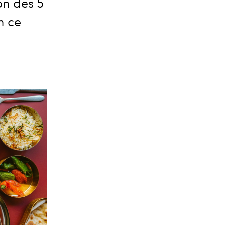
on des 5
n ce