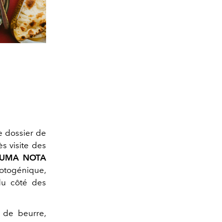
e dossier de
ès visite des
UMA NOTA
hotogénique,
 du côté des
 de beurre,