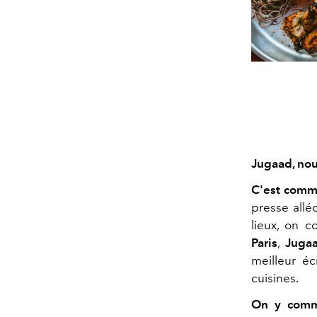
Jugaad, nou
C'est comm
presse allé
lieux, on c
Paris
,
Juga
meilleur éc
cuisines.
On y comm