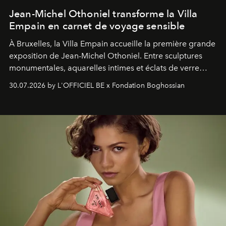
Jean-Michel Othoniel transforme la Villa
Empain en carnet de voyage sensible
À Bruxelles, la Villa Empain accueille la première grande
exposition de Jean-Michel Othoniel. Entre sculptures
monumentales, aquarelles intimes et éclats de verre
soufflé, l’artiste français compose un itinéraire
30.07.2026 by L'OFFICIEL BE x Fondation Boghossian
émotionnel où chaque œuvre devient le souvenir
lumineux d’un voyage, d’une rencontre ou d’un
émerveillement.