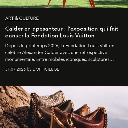
ART & CULTURE
Calder en apesanteur : l'exposition qui fait
danser la Fondation Louis Vuitton
Depuis le printemps 2026, la Fondation Louis Vuitton
célèbre Alexander Calder avec une rétrospective
monumentale. Entre mobiles iconiques, sculptures
monumentales et poésie du mouvement, l'artiste
31.07.2026 by L'OFFICIEL BE
américain investit les espaces imaginés par Frank Gehry
dans une exposition qui redonne toute sa légèreté à la
sculpture.