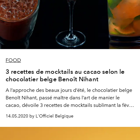
FOOD
3 recettes de mocktails au cacao selon le
chocolatier belge Benoît Nihant
A l’approche des beaux jours d’été, le chocolatier belge
Benoît Nihant, passé maître dans l’art de manier le
cacao, dévoile 3 recettes de mocktails sublimant la fève
précieuse. Des incontournables revisités aux invitations
14.05.2020 by L'Officiel Belgique
à voyager, chacun de ces cocktails sans alcool est une
explosion de saveurs qui n’est pas sans rappeler la
Collection Haute Couture du chocolatier.