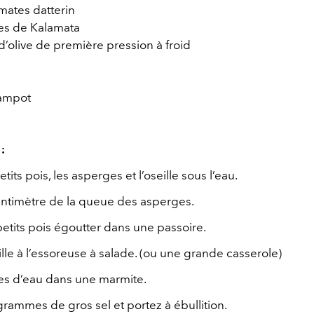
mates datterin
ves de Kalamata
 d’olive de première pression à froid
Kampot
:
tits pois, les asperges et l’oseille sous l’eau.
entimètre de la queue des asperges.
petits pois égoutter dans une passoire.
ille à l’essoreuse à salade. (ou une grande casserole)
res d’eau dans une marmite.
rammes de gros sel et portez à ébullition.