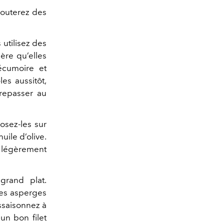
jouterez des
 utilisez des
̀re qu’elles
écumoire et
es aussitôt,
 repasser au
Posez-les sur
uile d’olive.
 légèrement
grand plat.
les asperges
Assaisonnez à
un bon filet