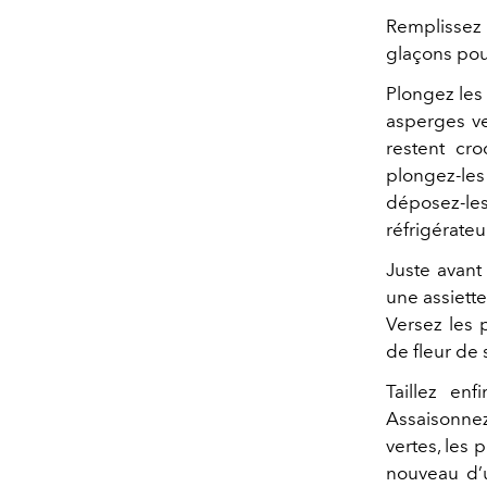
Remplissez 
glaçons pour
Plongez les 
asperges ve
restent cro
plongez-les 
déposez-le
réfrigérat
Juste avant 
une assiette
Versez les p
de fleur de s
Taillez en
Assaisonnez
vertes, les p
nouveau d’u