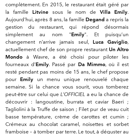
complètement. En 2015, le restaurant était géré par
la famille
Litvine
sous le nom de
Villa Emily
.
Aujourd'hui, après 8 ans, la famille
Degand
a repris la
gestion du restaurant, qui répond désormais
simplement au nom "
Emily
". Et puisqu’un
changement n’arrive jamais seul,
Luca Gaviglio
,
actuellement chef de son propre restaurant
Un Altro
Mondo
à Wavre, a été choisi pour piloter les
fourneaux d’
Emily
. Passé par
Da Mimmo
, où il est
resté pendant pas moins de 15 ans, le chef propose
pour
Emily
un menu unique renouvelé chaque
semaine. Si la chance vous sourit, vous tomberez
peut-être sur celui que
L’OFFICIEL
a eu la chance de
découvrir : langoustine, burrata et caviar Baeri ;
Tagliolini à la Truffe de saison ; Filet pur de veau cuit
basse température, crème de carottes et cumin ;
Crémeux au chocolat caramel, noisettes et sorbet
framboise – à tomber par terre. Le tout, à déguster au