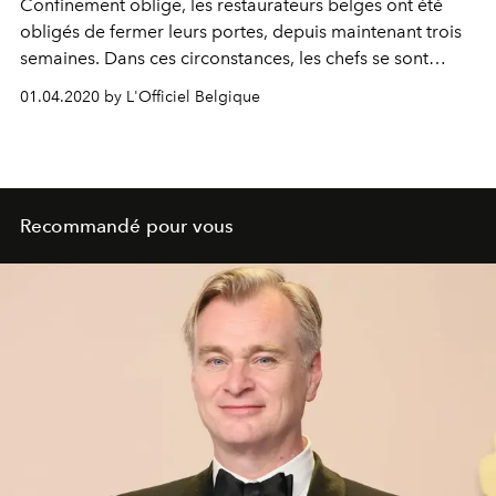
Confinement oblige, les restaurateurs belges ont été
obligés de fermer leurs portes, depuis maintenant trois
semaines. Dans ces circonstances, les chefs se sont
adaptés, et dévoilent désormais leurs recettes afin de
01.04.2020 by L'Officiel Belgique
recréer leurs spécialités à la maison. C’est le cas du
restaurant bruxellois étoilé Da Mimmo, qui partage la
marche à suivre pour cuisiner son risotto asiago, poire
et café.
Recommandé pour vous