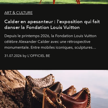
ART & CULTURE
Calder en apesanteur : l'exposition qui fait
danser la Fondation Louis Vuitton
Depuis le printemps 2026, la Fondation Louis Vuitton
célèbre Alexander Calder avec une rétrospective
monumentale. Entre mobiles iconiques, sculptures
monumentales et poésie du mouvement, l'artiste
31.07.2026 by L'OFFICIEL BE
américain investit les espaces imaginés par Frank Gehry
dans une exposition qui redonne toute sa légèreté à la
sculpture.