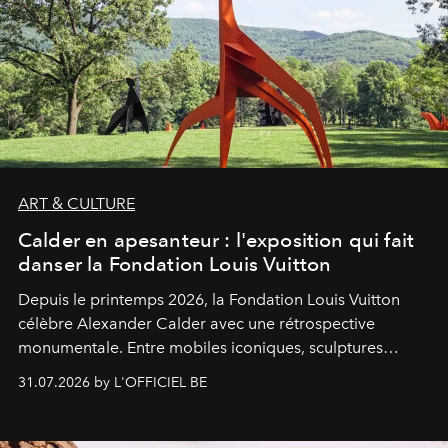
ART & CULTURE
Calder en apesanteur : l'exposition qui fait
danser la Fondation Louis Vuitton
Depuis le printemps 2026, la Fondation Louis Vuitton
célèbre Alexander Calder avec une rétrospective
monumentale. Entre mobiles iconiques, sculptures
monumentales et poésie du mouvement, l'artiste
31.07.2026 by L'OFFICIEL BE
américain investit les espaces imaginés par Frank Gehry
dans une exposition qui redonne toute sa légèreté à la
sculpture.