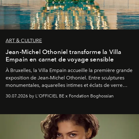
ART & CULTURE
Jean-Michel Othoniel transforme la Villa
Empain en carnet de voyage sensible
À Bruxelles, la Villa Empain accueille la première grande
exposition de Jean-Michel Othoniel. Entre sculptures
monumentales, aquarelles intimes et éclats de verre
soufflé, l’artiste français compose un itinéraire
30.07.2026 by L'OFFICIEL BE x Fondation Boghossian
émotionnel où chaque œuvre devient le souvenir
lumineux d’un voyage, d’une rencontre ou d’un
émerveillement.