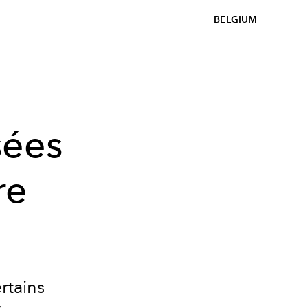
BELGIUM
sées
re
rtains