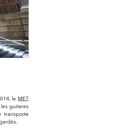
2014, le
MET
 les guitares
e transporte
 gardés.