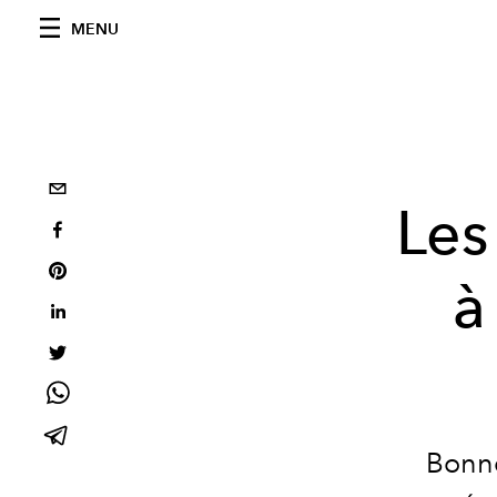
MENU
Les
à
Bonne