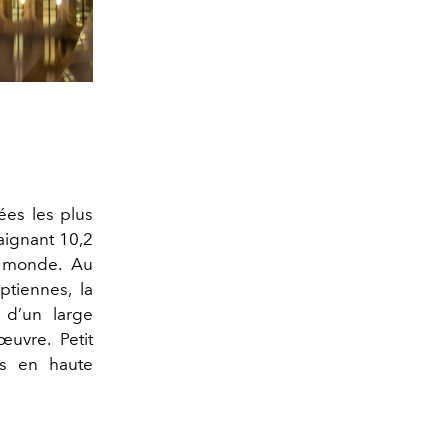
ées les plus
taignant 10,2
au monde. Au
ptiennes, la
 d’un large
uvre. Petit
s en haute