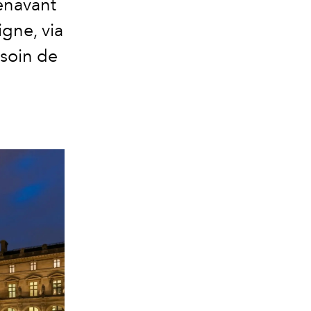
énavant
igne, via
esoin de