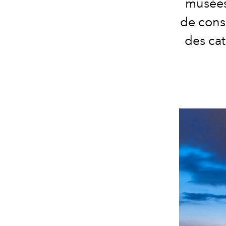
musées
de consu
des cat