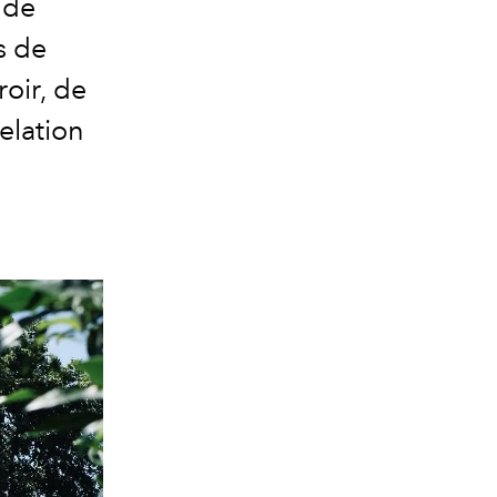
 de
s de
oir, de
relation