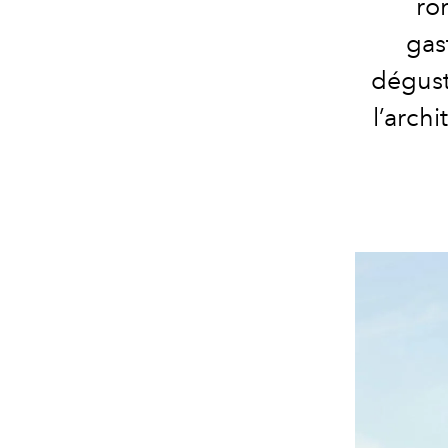
ro
gas
dégust
l’archi