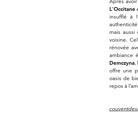
Après avoir
L'Occitane
e
insufflé à
authenticité
mais aussi 
voisine. Ce
rénovée ave
ambiance é
Demczyna
,
offre une p
oasis de bi
repos à l’a
couventdes