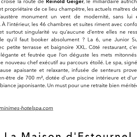
 croisé la route de
Reinold Geiger
, le milliardaire autr
t propriétaire de ce lieu champêtre, les actuels maîtres 
 l’austère monument un vent de modernité, sans lui 
. À l’intérieur, les 46 chambres et suites riment avec conf
et surtout singularité vu qu’aucune d’entre elles ne re
lle qu’il faut booker absolument ? La 6, une Junior Su
c petite terrasse et baignoire XXL. Côté restaurant, c’
légante et feutrée que l’on déguste les mets mitonné
 le nouveau chef exécutif au parcours étoilé. Le spa, sign
ause apaisante et relaxante, infusée de senteurs prov
en-être de 700 m², dotée d’une piscine intérieure et d’
mbiance japonisante. Un must pour une retraite bien mérité
minimes-hotelspa.com
La Maison d'Estournel