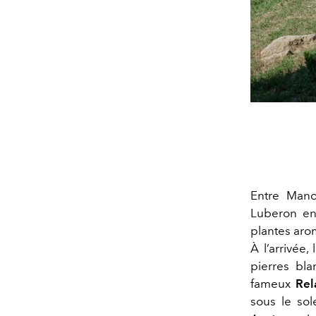
Entre Mano
Luberon en
plantes aro
À l’arrivée,
pierres bl
fameux
Rel
sous le sol