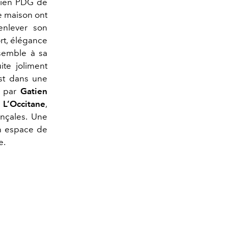
ichien PDG de
de maison ont
enlever son
ort, élégance
ssemble à sa
ite joliment
est dans une
s par
Gatien
é
L’Occitane
,
ençales. Une
un espace de
e.