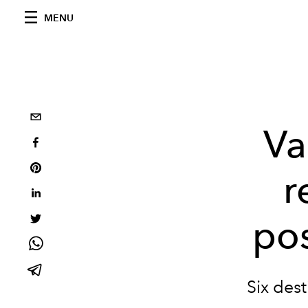
MENU
Va
r
pos
Six des