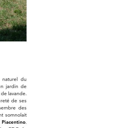
 naturel du
n jardin de
 de lavande.
pureté de ses
 membre des
ent somnolait
 Piacentino
.