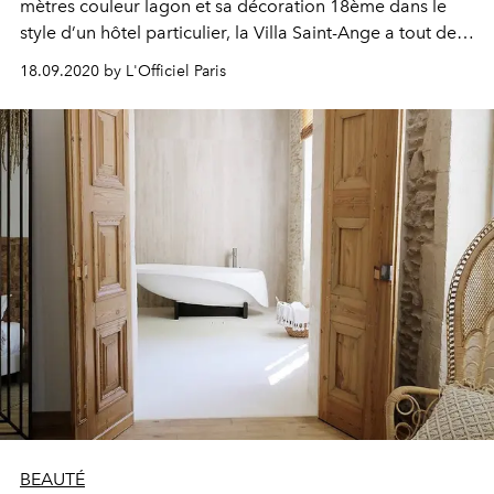
mètres couleur lagon et sa décoration 18ème dans le
style d’un hôtel particulier, la Villa Saint-Ange a tout de
la maison de famille. Inaugurée l'année dernière, cette
18.09.2020 by L'Officiel Paris
nouvelle adresse 5 étoiles nichée au cœur d’Aix-en-
Provence ouvre les bras à ceux qui cherchent encore un
coin où se poser à la rentrée. Ils l’ont trouvé…
BEAUTÉ