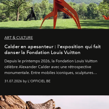
ART & CULTURE
Calder en apesanteur : l'exposition qui fait
danser la Fondation Louis Vuitton
Depuis le printemps 2026, la Fondation Louis Vuitton
célèbre Alexander Calder avec une rétrospective
monumentale. Entre mobiles iconiques, sculptures
monumentales et poésie du mouvement, l'artiste
31.07.2026 by L'OFFICIEL BE
américain investit les espaces imaginés par Frank Gehry
dans une exposition qui redonne toute sa légèreté à la
sculpture.