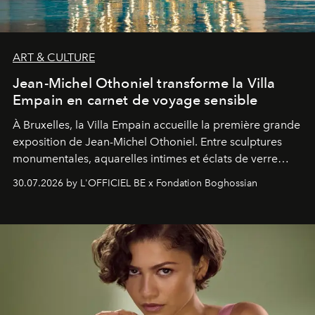
ART & CULTURE
Jean-Michel Othoniel transforme la Villa
Empain en carnet de voyage sensible
À Bruxelles, la Villa Empain accueille la première grande
exposition de Jean-Michel Othoniel. Entre sculptures
monumentales, aquarelles intimes et éclats de verre
soufflé, l’artiste français compose un itinéraire
30.07.2026 by L'OFFICIEL BE x Fondation Boghossian
émotionnel où chaque œuvre devient le souvenir
lumineux d’un voyage, d’une rencontre ou d’un
émerveillement.