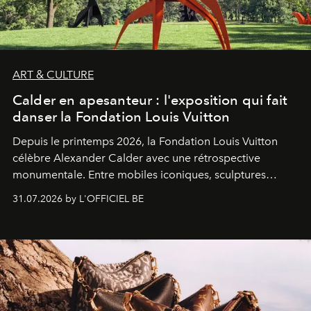
ART & CULTURE
Calder en apesanteur : l'exposition qui fait
danser la Fondation Louis Vuitton
Depuis le printemps 2026, la Fondation Louis Vuitton
célèbre Alexander Calder avec une rétrospective
monumentale. Entre mobiles iconiques, sculptures
monumentales et poésie du mouvement, l'artiste
31.07.2026 by L'OFFICIEL BE
américain investit les espaces imaginés par Frank Gehry
dans une exposition qui redonne toute sa légèreté à la
sculpture.