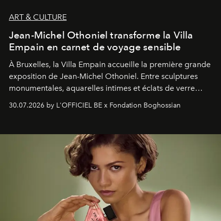
ART & CULTURE
Jean-Michel Othoniel transforme la Villa
Empain en carnet de voyage sensible
À Bruxelles, la Villa Empain accueille la première grande
exposition de Jean-Michel Othoniel. Entre sculptures
monumentales, aquarelles intimes et éclats de verre
soufflé, l’artiste français compose un itinéraire
30.07.2026 by L'OFFICIEL BE x Fondation Boghossian
émotionnel où chaque œuvre devient le souvenir
lumineux d’un voyage, d’une rencontre ou d’un
émerveillement.