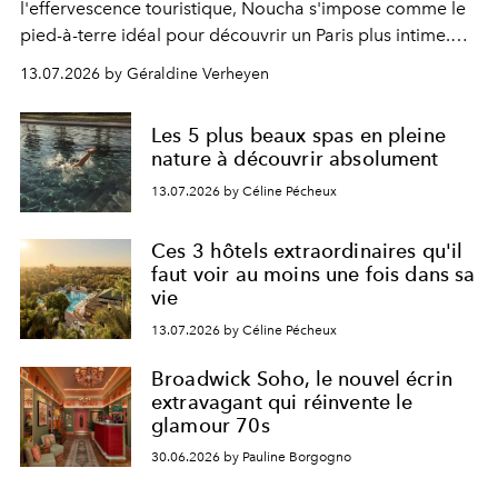
l'effervescence touristique, Noucha s'impose comme le
pied-à-terre idéal pour découvrir un Paris plus intime.
Entre maison de famille revisitée, décoration pointue et
13.07.2026 by Géraldine Verheyen
art de vivre à la française, cette nouvelle adresse du
XVIe arrondissement cultive un luxe discret qui séduit
Les 5 plus beaux spas en pleine
autant les voyageurs que les Parisiens.
nature à découvrir absolument
13.07.2026 by Céline Pécheux
Ces 3 hôtels extraordinaires qu'il
faut voir au moins une fois dans sa
vie
13.07.2026 by Céline Pécheux
Broadwick Soho, le nouvel écrin
extravagant qui réinvente le
glamour 70s
30.06.2026 by Pauline Borgogno