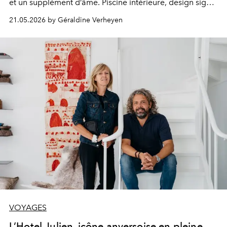
et un supplément d’âme. Piscine intérieure, design signé
Bruno Borrione et atmosphère feutrée : l’hôtel bruxellois
21.05.2026 by Géraldine Verheyen
s’impose comme le nouveau refuge chic des voyageurs
en quête de sérénité.
VOYAGES
L’Hotel Julien, icône anversoise en pleine