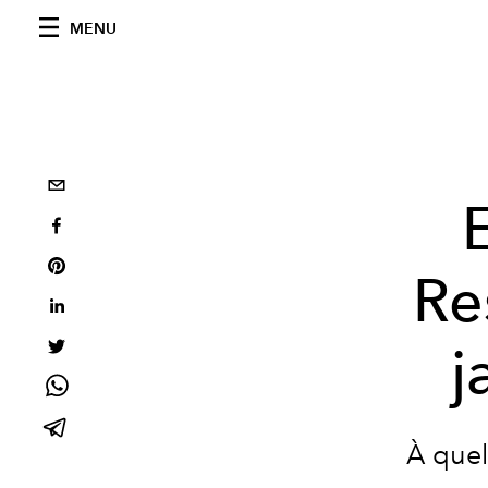
MENU
Re
j
À quel