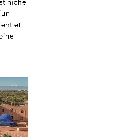
st niché
’un
ent et
bine