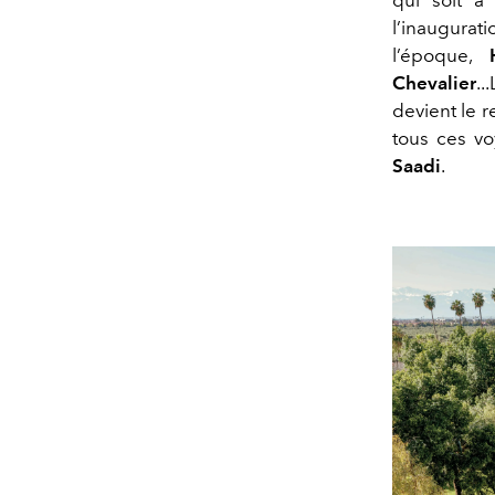
qui soit à
l’inaugurat
l’époque,
Chevalier
..
devient le 
tous ces vo
Saadi
.