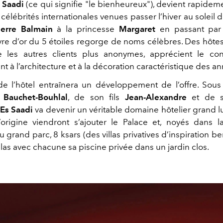
 Saadi
(ce qui signifie "le bienheureux"), devient rapidem
 célébrités internationales venues passer l’hiver au soleil
ierre Balmain
à la princesse
Margaret
en passant par
 livre d’or du 5 étoiles regorge de noms célèbres. Des hôt
 les autres clients plus anonymes, apprécient le con
t à l’architecture et à la décoration caractéristique des a
e l’hôtel entraînera un développement de l’offre. Sous 
 Bauchet-Bouhlal
, de son fils
Jean-Alexandre
et de sa
Es Saadi
va devenir un véritable domaine hôtelier grand lu
’origine viendront s’ajouter le Palace et, noyés dans l
u grand parc, 8 ksars (des villas privatives d’inspiration be
las avec chacune sa piscine privée dans un jardin clos.