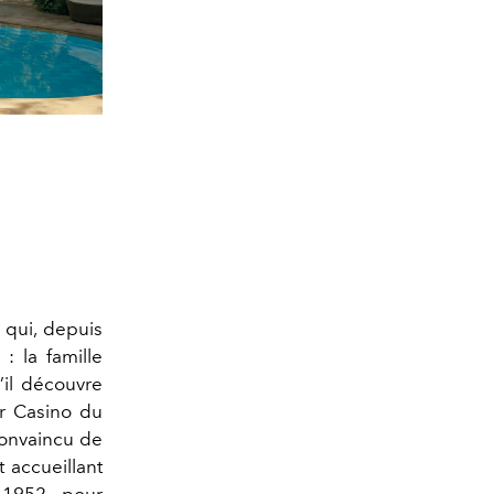
 qui, depuis
 : la famille
’il découvre
er Casino du
t convaincu de
t accueillant