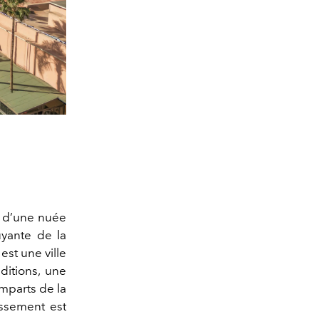
u d’une nuée
uyante de la
est une ville
nditions, une
mparts de la
issement est