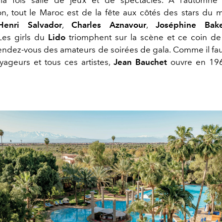
 la fois salle de jeux et de spectacles. A l’automne
ion, tout le Maroc est de la fête aux côtés des stars du m
Henri Salvador
,
Charles Aznavour
,
Joséphine Bak
.Les girls du
Lido
triomphent sur la scène et ce coin de
rendez-vous des amateurs de soirées de gala. Comme il fau
yageurs et tous ces artistes,
Jean Bauchet
ouvre en 196