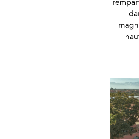
rempart
da
magni
hau