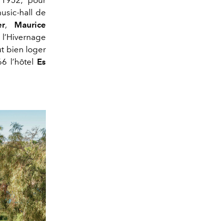
 1952, pour
usic-hall de
er
,
Maurice
 l’Hivernage
t bien loger
6 l’hôtel
Es