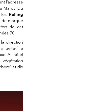
ent l’adresse
 du Maroc. Du
 les
Rolling
es de marque
fort de cet
nnées 70.
la direction
 belle-fille
xe. A l’hôtel
a végétation
rbère) et dix