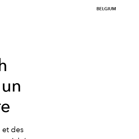
BELGIUM
h
 un
re
 et des