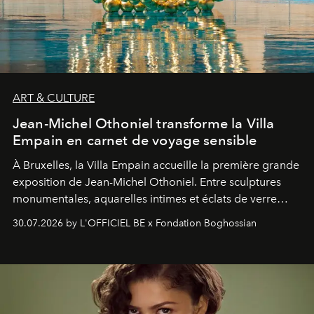
ART & CULTURE
Jean-Michel Othoniel transforme la Villa
Empain en carnet de voyage sensible
À Bruxelles, la Villa Empain accueille la première grande
exposition de Jean-Michel Othoniel. Entre sculptures
monumentales, aquarelles intimes et éclats de verre
soufflé, l’artiste français compose un itinéraire
30.07.2026 by L'OFFICIEL BE x Fondation Boghossian
émotionnel où chaque œuvre devient le souvenir
lumineux d’un voyage, d’une rencontre ou d’un
émerveillement.