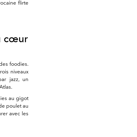
caine flirte
u cœur
des foodies.
trois niveaux
ar jazz, un
Atlas.
sies au gigot
de poulet au
urer avec les