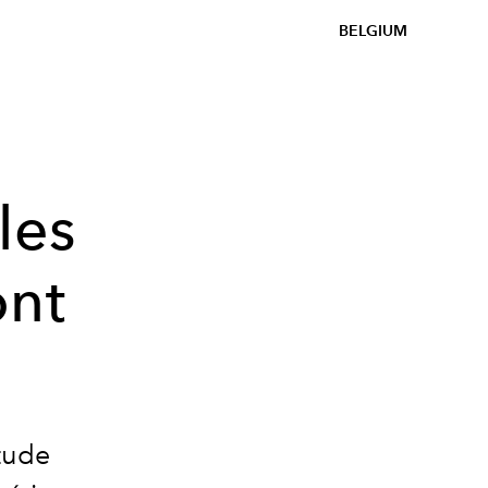
BELGIUM
les
ont
tude