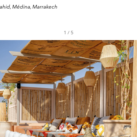
ahid, Médina, Marrakech
1
/
5