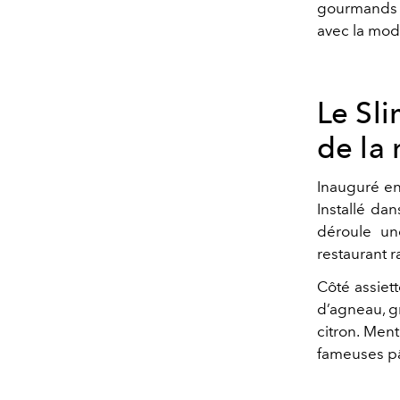
gourmands :
avec la mod
Le Sl
de la
Inauguré e
Installé d
déroule un
restaurant r
Côté assiett
d’agneau, g
citron. Ment
fameuses pâ