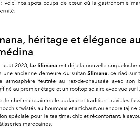
 voici nos spots coups de cœur où la gastronomie maro
ernité.
imana, héritage et élégance a
 médina
n août 2023,
Le Slimana
est déjà la nouvelle coqueluche 
ans une ancienne demeure du sultan
Slimane
, ce riad sur 
e atmosphère feutrée au rez-de-chaussée avec son b
affiné au premier étage et un rooftop solaire avec vue sur l’
e, le chef marocain mêle audace et tradition : ravioles fas
nocchis twistés au houmous et artichaut, ou encore tajine 
ion spéciale pour le tea time, chic et réconfortant, à savo
tisseries marocaines.