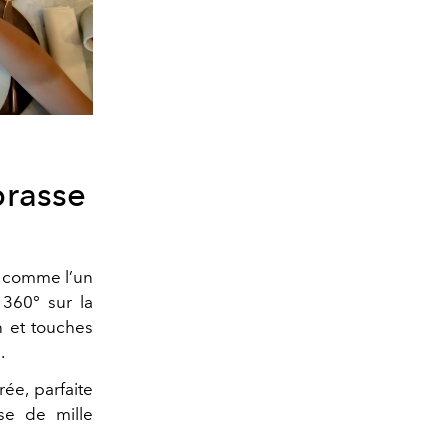
brasse
 comme l’un
 360° sur la
n et touches
.
ée, parfaite
se de mille