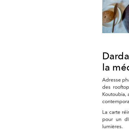
Darda
la mé
Adresse pha
des rooftop
Koutoubia, 
contemporain
La carte ré
pour un dî
lumières.