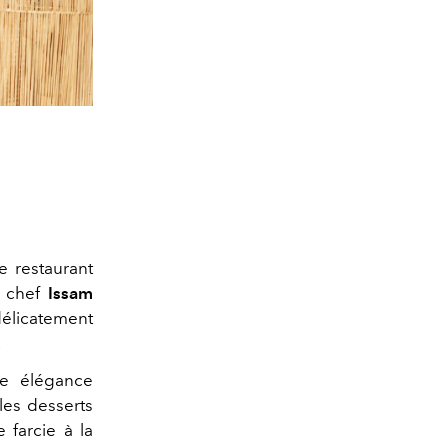
e restaurant
u chef
Issam
délicatement
.
re élégance
les desserts
 farcie à la