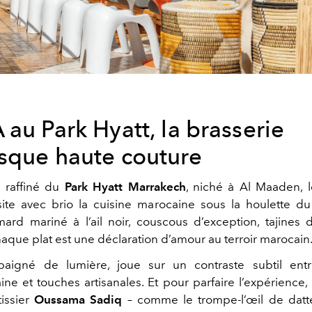
au Park Hyatt, la brasserie
sque haute couture
n raffiné du
Park Hyatt Marrakech
, niché à Al Maaden, l
site avec brio la cuisine marocaine sous la houlette d
mard mariné à l’ail noir, couscous d’exception, tajines 
chaque plat est une déclaration d’amour au terroir marocain
baigné de lumière, joue sur un contraste subtil ent
ne et touches artisanales. Et pour parfaire l’expérience, 
issier
Oussama Sadiq
– comme le trompe-l’œil de datte