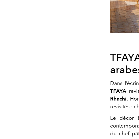
TFAYA 
arabe
Dans l’écri
TFAYA
revi
Rhachi
. Ho
revisités : 
Le décor, 
contemporai
du chef pât