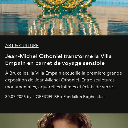
ART & CULTURE
Jean-Michel Othoniel transforme la Villa
Empain en carnet de voyage sensible
À Bruxelles, la Villa Empain accueille la première grande
exposition de Jean-Michel Othoniel. Entre sculptures
monumentales, aquarelles intimes et éclats de verre
soufflé, l’artiste français compose un itinéraire
30.07.2026 by L'OFFICIEL BE x Fondation Boghossian
émotionnel où chaque œuvre devient le souvenir
lumineux d’un voyage, d’une rencontre ou d’un
émerveillement.