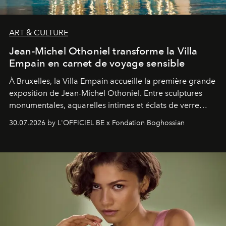
ART & CULTURE
Jean-Michel Othoniel transforme la Villa
Empain en carnet de voyage sensible
À Bruxelles, la Villa Empain accueille la première grande
exposition de Jean-Michel Othoniel. Entre sculptures
monumentales, aquarelles intimes et éclats de verre
soufflé, l’artiste français compose un itinéraire
30.07.2026 by L'OFFICIEL BE x Fondation Boghossian
émotionnel où chaque œuvre devient le souvenir
lumineux d’un voyage, d’une rencontre ou d’un
émerveillement.