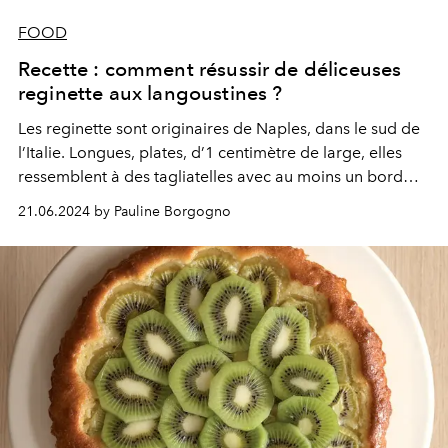
FOOD
Recette : comment résussir de déliceuses
reginette aux langoustines ?
Les reginette sont originaires de Naples, dans le sud de
l’Italie. Longues, plates, d’1 centimètre de large, elles
ressemblent à des tagliatelles avec au moins un bord
dentelé. Leur nom, signifiant "petites reines", renvoie à la
21.06.2024 by Pauline Borgogno
princesse Mafalda de Savoie (1125-1158), pour laquelle
elles furent créées. D’ailleurs, on les trouve aussi sous le
nom de "mafaldine".