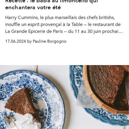
Recette : le baba au limoncello qui
enchantera votre été
Harry Cummins, le plus marseillais des chefs britishs,
insuffle un esprit provençal
à la Table — le restaurant de
La Grande Epicerie de Paris — du 11 au 30 juin prochain
.
Il nous révèle aujourd'hui les secrets de son inimitable
17.06.2024 by Pauline Borgogno
baba au limoncello, l'
un des desserts fétiches
.