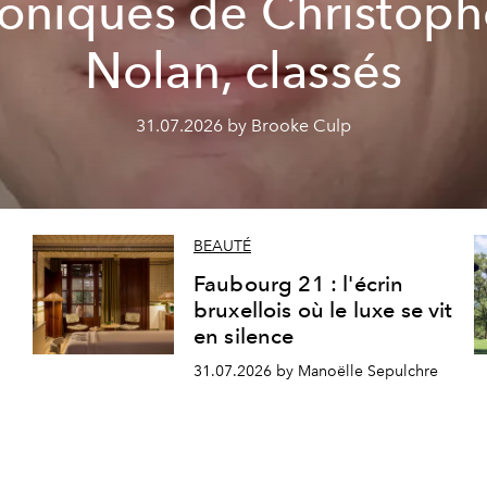
coniques de Christoph
Nolan, classés
31.07.2026 by Brooke Culp
BEAUTÉ
Faubourg 21 : l'écrin
bruxellois où le luxe se vit
en silence
31.07.2026 by Manoëlle Sepulchre