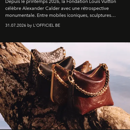
Depuis le printemps 2026, la Fondation Louis Vuitton
célèbre Alexander Calder avec une rétrospective
monumentale. Entre mobiles iconiques, sculptures
monumentales et poésie du mouvement, l'artiste
31.07.2026 by L'OFFICIEL BE
américain investit les espaces imaginés par Frank Gehry
dans une exposition qui redonne toute sa légèreté à la
sculpture.