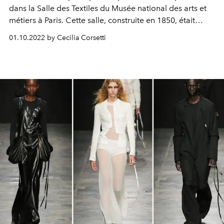
dans la Salle des Textiles du Musée national des arts et
métiers à Paris. Cette salle, construite en 1850, était
consacrée à l'exposition de fils et de machines à tisser.
01.10.2022 by Cecilia Corsetti
Rendant hommage à la physicalité sculpturale et
réfléchissant à l'influence de la machine sur l'homme,
comme l'avait déjà fait Alexander McQueen, le défilé
s'achève avec Bella Hadid à moitié nue recouverte de
couches de cellulose pulvérisée formant une robe-
sculpture.