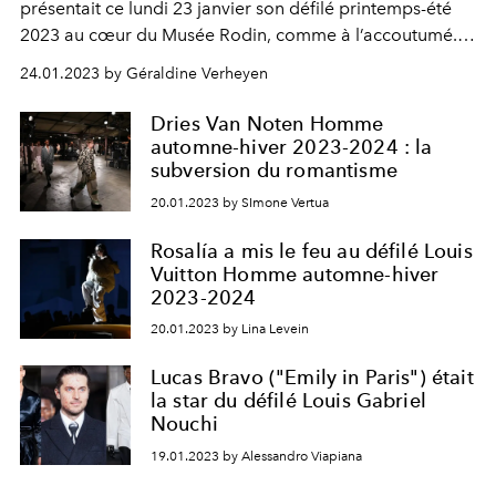
présentait ce lundi 23 janvier son défilé printemps-été
2023 au cœur du Musée Rodin, comme à l’accoutumé.
De la scénographie spectaculaire à la collection
24.01.2023 by Géraldine Verheyen
hommage à Joséphine Baker, retour sur ce show-
événement en 5 point clés.
Dries Van Noten Homme
automne-hiver 2023-2024 : la
subversion du romantisme
20.01.2023 by SImone Vertua
Rosalía a mis le feu au défilé Louis
Vuitton Homme automne-hiver
2023-2024
20.01.2023 by Lina Levein
Lucas Bravo ("Emily in Paris") était
la star du défilé Louis Gabriel
Nouchi
19.01.2023 by Alessandro Viapiana