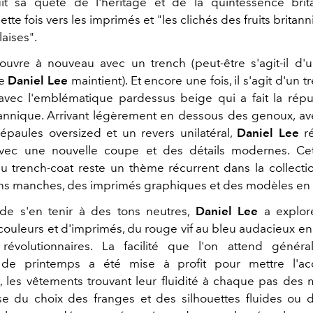
t sa quête de l'héritage et de la quintessence brit
cette fois vers les imprimés et "les clichés des fruits britan
laises".
'ouvre à nouveau avec un trench (peut-être s'agit-il d'
ue
Daniel Lee
maintient). Et encore une fois, il s'agit d'un t
 avec l'emblématique pardessus beige qui a fait la répu
annique. Arrivant légèrement en dessous des genoux, ave
épaules oversized et un revers unilatéral,
Daniel Lee
ré
vec une nouvelle coupe et des détails modernes. Cet
 trench-coat reste un thème récurrent dans la collecti
s manches, des imprimés graphiques et des modèles en c
 de s'en tenir à des tons neutres,
Daniel Lee
a explor
uleurs et d'imprimés, du rouge vif au bleu audacieux en
 révolutionnaires. La facilité que l'on attend génér
s de printemps a été mise à profit pour mettre l'ac
les vêtements trouvant leur fluidité à chaque pas des
sse du choix des franges et des silhouettes fluides ou 