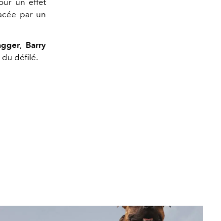
ur un effet
lacée par un
agger
,
Barry
 du défilé.