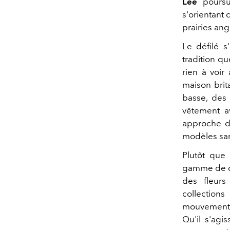
Lee
poursui
s'orientant 
prairies ang
Le défilé s
tradition q
rien à voir
maison brit
basse, des 
vêtement a
approche du
modèles san
Plutôt que
gamme de co
des fleurs
collection
mouvement, 
Qu'il s'agi