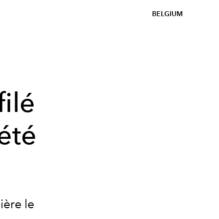
BELGIUM
ilé
été
ière le