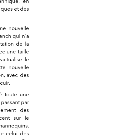
annique, en
niques et des
une nouvelle
rench qui n'a
tation de la
c une taille
actualise le
te nouvelle
on, avec des
uir.
é toute une
 passant par
alement des
cent sur le
 mannequins.
de celui des