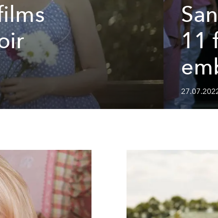
films
San
oir
11 
emb
27.07.2022