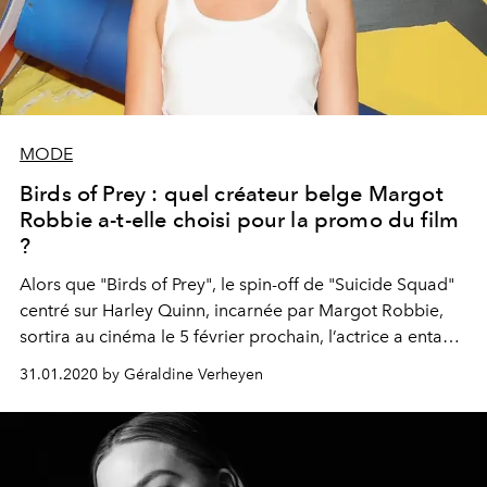
MODE
Birds of Prey : quel créateur belge Margot
Robbie a-t-elle choisi pour la promo du film
?
Alors que "Birds of Prey", le spin-off de "Suicide Squad"
centré sur Harley Quinn, incarnée par Margot Robbie,
sortira au cinéma le 5 février prochain, l’actrice a entamé
une tournée marathon dans le cadre de la promo du
31.01.2020 by Géraldine Verheyen
film. Et pour assister aux différentes projections, elle
misait côté looks sur un créateur belge bien connu.