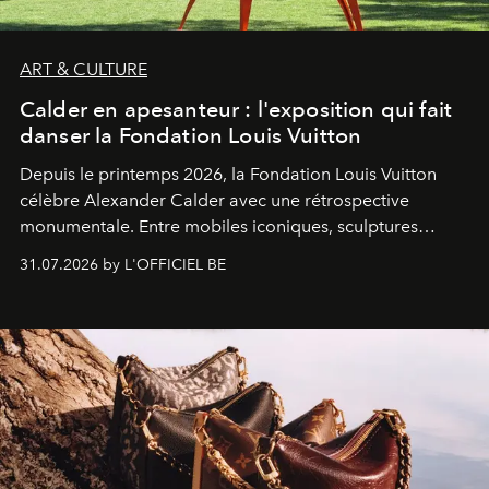
ART & CULTURE
Calder en apesanteur : l'exposition qui fait
danser la Fondation Louis Vuitton
Depuis le printemps 2026, la Fondation Louis Vuitton
célèbre Alexander Calder avec une rétrospective
monumentale. Entre mobiles iconiques, sculptures
monumentales et poésie du mouvement, l'artiste
31.07.2026 by L'OFFICIEL BE
américain investit les espaces imaginés par Frank Gehry
dans une exposition qui redonne toute sa légèreté à la
sculpture.