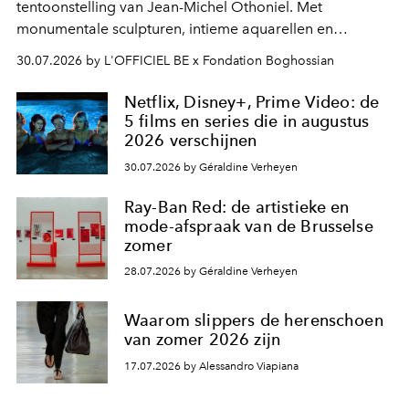
tentoonstelling van Jean-Michel Othoniel. Met
monumentale sculpturen, intieme aquarellen en
fonkelend Murano-glas creëert de Franse kunstenaar
30.07.2026 by L'OFFICIEL BE x Fondation Boghossian
een emotionele reis waarin elk werk de herinnering
oproept aan een ontmoeting, een bestemming of een
Netflix, Disney+, Prime Video: de
moment van verwondering.
5 films en series die in augustus
2026 verschijnen
30.07.2026 by Géraldine Verheyen
Ray-Ban Red: de artistieke en
mode-afspraak van de Brusselse
zomer
28.07.2026 by Géraldine Verheyen
Waarom slippers de herenschoen
van zomer 2026 zijn
17.07.2026 by Alessandro Viapiana