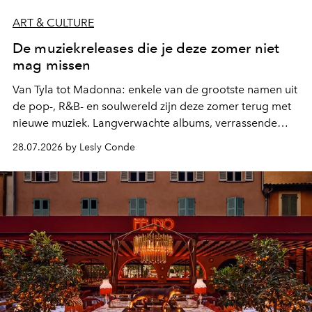
ART & CULTURE
De muziekreleases die je deze zomer niet
mag missen
Van Tyla tot Madonna: enkele van de grootste namen uit
de pop-, R&B- en soulwereld zijn deze zomer terug met
nieuwe muziek. Langverwachte albums, verrassende
comebacks en veelbelovende nieuwe projecten: dit zijn
28.07.2026 by Lesly Conde
de releases die je niet mag missen.