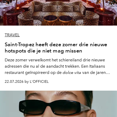
TRAVEL
Saint-Tropez heeft deze zomer drie nieuwe
hotspots die je niet mag missen
Deze zomer verwelkomt het schiereiland drie nieuwe
adressen die nu al de aandacht trekken. Een Italiaans
restaurant geïnspireerd op de
dolce vita
van de jaren
zestig, een Japanse hotspot die na zonsondergang
22.07.2026 by L'OFFICIEL
verandert in een bruisende ontmoetingsplek en de
legendarische Parijse club Raspoutine die eindelijk
neerstrijkt in Saint-Tropez. Dit zijn de nieuwe adressen
die deze zomer de toon zetten, van lange lunches tot
zwoele nachten.