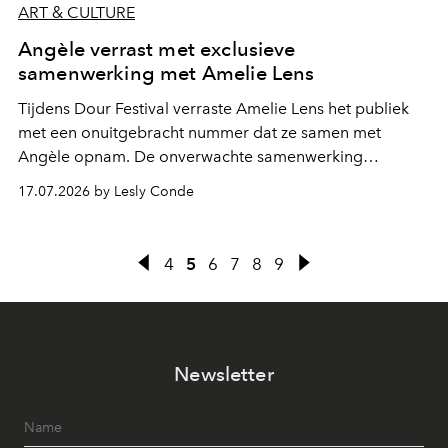
ART & CULTURE
Angèle verrast met exclusieve
samenwerking met Amelie Lens
Tijdens Dour Festival verraste Amelie Lens het publiek
met een onuitgebracht nummer dat ze samen met
Angèle opnam. De onverwachte samenwerking
bevestigt de elektronische koers die de Belgische
17.07.2026 by Lesly Conde
zangeres de voorbije maanden steeds nadrukkelijker
inslaat.
4
5
6
7
8
9
Newsletter