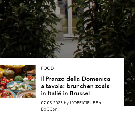
n
FOOD
Il Pranzo della Domenica
a tavola: brunchen zoals
in Italië in Brussel
07.05.2023 by L'OFFICIEL BE x
BoCConi