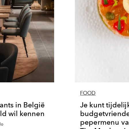
FOOD
ants in België
Je kunt tijdelij
eld wil kennen
budgetvriende
pepermenu van
lo