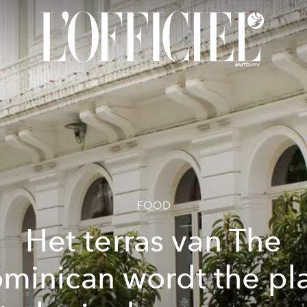
FOOD
Het terras van The
minican wordt the pl