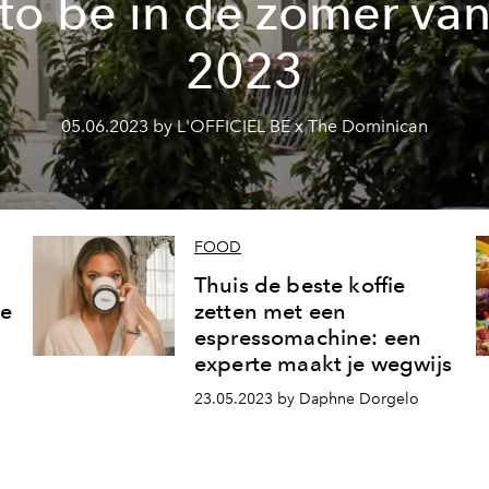
to be in de zomer va
2023
05.06.2023 by L'OFFICIEL BE x The Dominican
FOOD
Thuis de beste koffie
te
zetten met een
espressomachine: een
experte maakt je wegwijs
23.05.2023 by Daphne Dorgelo